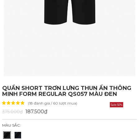
QUẦN SHORT TRƠN LƯNG THUN ẨN THÔNG
MINH FORM REGULAR QS057 MÀU ĐEN
(18 đánh giá / 60 lượt mua)
Sale 50%
187.500₫
375.000₫
MÀU SẮC: