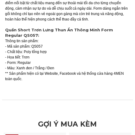
điểm nổi bật từ chất liệu mang đến sự thoải mái tối đa cho từng chuyển
động, cảm nhận sự tự do và dễ chịu suốt cả ngày dài. Form dáng ngắn trên
gối không chỉ tạo nên vẻ ngoài gọn gàng mà còn trẻ trung và năng động,
hoàn hảo thể hiện phong cách thể thao đầy cá tính.
Quần Short Trơn Lưng Thun Ẩn Thông Minh Form
Regular QS057:
Thông tin sản phẩm:
- Mã sản phẩm: QS057
- Chất liệu: Poly tổng hợp
- Họa tiết: Trơn
- Form: Regular
- Màu: Xanh đen / Trắng / Đen
** Sản phẩm hiện có tại Website, Facebook và hệ thống cửa hàng 4MEN
toàn quốc.
GỢI Ý MUA KÈM