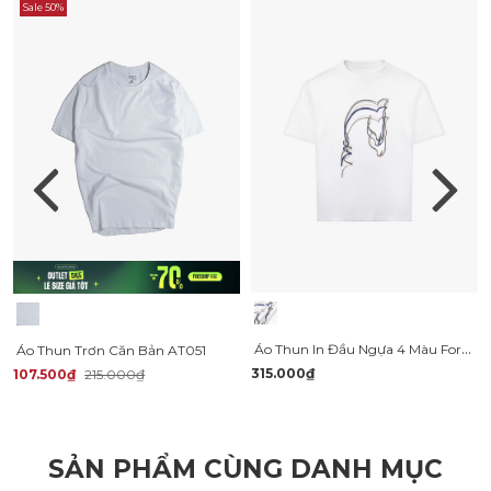
Sale 50%
Áo Thun In Đầu Ngựa 4 Màu Form Relax AT184
Áo Thun Trơn Căn Bản AT051
315.000₫
107.500₫
215.000₫
SẢN PHẨM CÙNG DANH MỤC