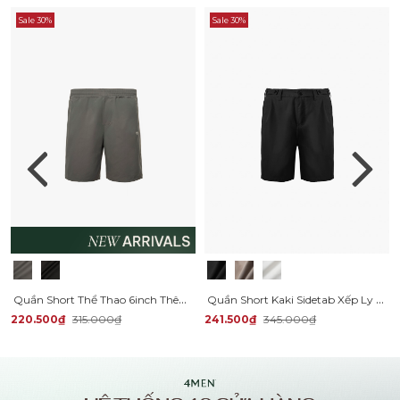
Sale 30%
Sale 30%
Quần Short Thể Thao 6inch Thêu Logo 4m Form Relax QS082
Quần Short Kaki Sidetab Xếp Ly Form Regular QS069
220.500₫
315.000₫
241.500₫
345.000₫