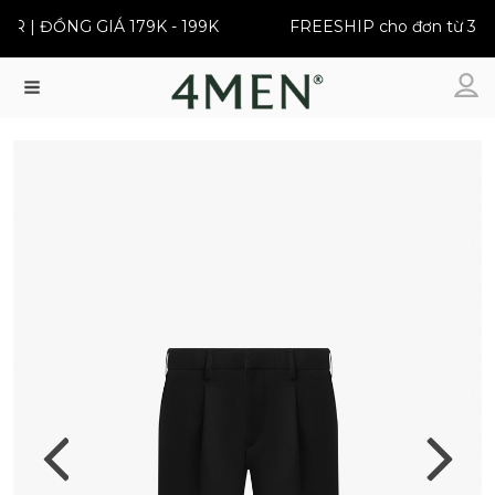
 | ĐỒNG GIÁ 179K - 199K
FREESHIP cho đơn từ 399K
Menu