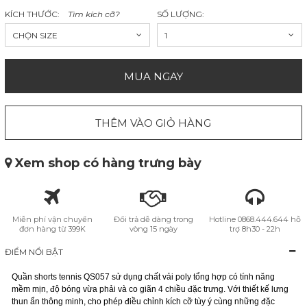
KÍCH THƯỚC:
Tìm kích cỡ?
SỐ LƯỢNG:
CHỌN SIZE
1
MUA NGAY
THÊM VÀO GIỎ HÀNG
Xem shop có hàng trưng bày
Miễn phí vận chuyển
Đổi trả dễ dàng trong
Hotline 0868.444.644 hỗ
đơn hàng từ 399K
vòng 15 ngày
trợ 8h30 - 22h
ĐIỂM NỔI BẬT
Quần shorts tennis QS057 sử dụng chất vải poly tổng hợp có tính năng
mềm mịn, độ bóng vừa phải và co giãn 4 chiều đặc trưng. Với thiết kế lưng
thun ẩn thông minh, cho phép điều chỉnh kích cỡ tùy ý cùng những đặc