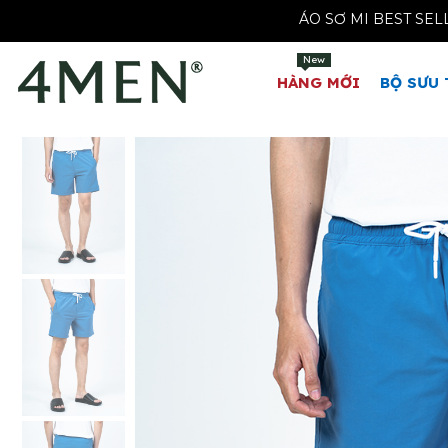
ÁO SƠ MI BEST SELLER | ĐỒNG GI
New
HÀNG MỚI
BỘ SƯU 