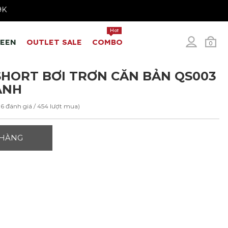
Hot
REEN
OUTLET SALE
COMBO
0
HORT BƠI TRƠN CĂN BẢN QS003
ANH
36 đánh giá / 454 lượt mua)
 HÀNG