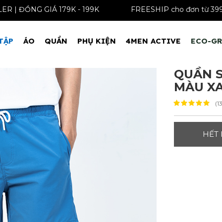
Á 179K - 199K
FREESHIP cho đơn từ 399K
TẬP
ÁO
QUẦN
PHỤ KIỆN
4MEN ACTIVE
ECO-G
QUẦN S
MÀU X
(1
HẾT