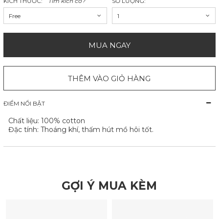
KÍCH THƯỚC:
Tìm kích cỡ?
SỐ LƯỢNG:
Free
1
MUA NGAY
THÊM VÀO GIỎ HÀNG
ĐIỂM NỔI BẬT
Chất liệu: 100% cotton
Đặc tính: Thoáng khí, thấm hút mồ hôi tốt.
GỢI Ý MUA KÈM