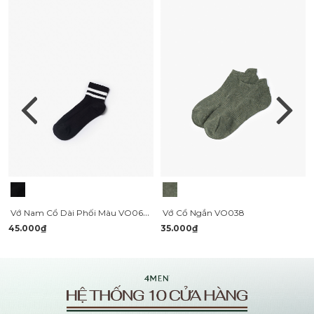
Vớ Nam Cổ Dài Phối Màu VO063 Màu Đen
Vớ Cổ Ngắn VO038
45.000₫
35.000₫