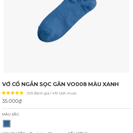
VỚ CỔ NGẮN SỌC GÂN VO008 MÀU XANH
(125 đánh giá / 419 lượt mua)
35.000₫
MÀU SẮC: