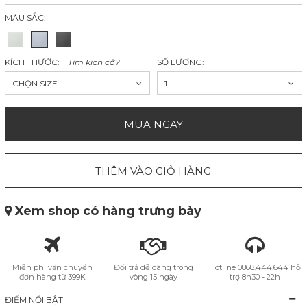
MÀU SẮC:
KÍCH THƯỚC:
Tìm kích cỡ?
SỐ LƯỢNG:
CHỌN SIZE
1
MUA NGAY
THÊM VÀO GIỎ HÀNG
Xem shop có hàng trưng bày
Miễn phí vận chuyển
Đổi trả dễ dàng trong
Hotline 0868.444.644 hỗ
đơn hàng từ 399K
vòng 15 ngày
trợ 8h30 - 22h
ĐIỂM NỔI BẬT