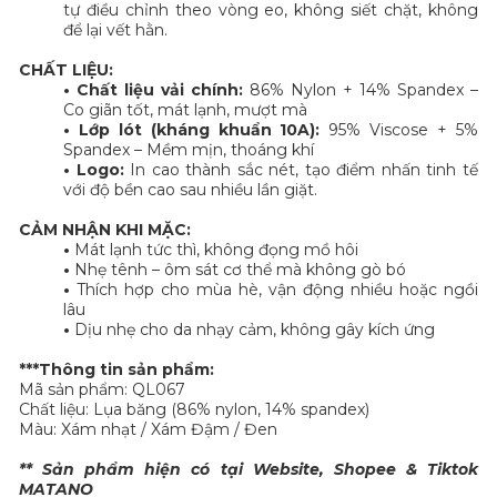
tự điều chỉnh theo vòng eo, không siết chặt, không
để lại vết hằn.
CHẤT LIỆU:
• Chất liệu vải chính:
86% Nylon + 14% Spandex –
Co giãn tốt, mát lạnh, mượt mà
• Lớp lót (kháng khuẩn 10A):
95% Viscose + 5%
Spandex – Mềm mịn, thoáng khí
• Logo:
In cao thành sắc nét, tạo điểm nhấn tinh tế
với độ bền cao sau nhiều lần giặt.
CẢM NHẬN KHI MẶC:
•
Mát lạnh tức thì, không đọng mồ hôi
•
Nhẹ tênh – ôm sát cơ thể mà không gò bó
•
Thích hợp cho mùa hè, vận động nhiều hoặc ngồi
lâu
•
Dịu nhẹ cho da nhạy cảm, không gây kích ứng
***Thông tin sản phẩm:
Mã sản phẩm: QL067
Chất liệu: Lụa băng (86% nylon, 14% spandex)
Màu: Xám nhạt / Xám Đậm / Đen
** Sản phẩm hiện có tại Website, Shopee & Tiktok
MATANO