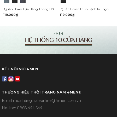
Quần Boxer Lụa Băng Thông Hơi Hoạ Tiết QL069
Quần Boxer Thun Lạnh In Logo 4MEN QL062
119.000₫
119.000₫
KẾT NỐI VỚI 4MEN
THƯƠNG HIỆU THỜI TRANG NAM 4MEN®
Email mua hàng: saleonline@4men.com.vn
Hotline:
0868.444.644