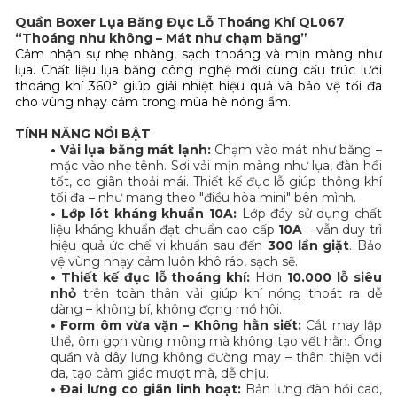
Quần Boxer Lụa Băng Đục Lỗ Thoáng Khí QL067
“Thoáng như không – Mát như chạm băng”
Cảm nhận sự nhẹ nhàng, sạch thoáng và mịn màng như
lụa. Chất liệu lụa băng công nghệ mới cùng cấu trúc lưới
thoáng khí 360° giúp giải nhiệt hiệu quả và bảo vệ tối đa
cho vùng nhạy cảm trong mùa hè nóng ẩm.
TÍNH NĂNG NỔI BẬT
• Vải lụa băng mát lạnh:
Chạm vào mát như băng –
mặc vào nhẹ tênh. Sợi vải mịn màng như lụa, đàn hồi
tốt, co giãn thoải mái. Thiết kế đục lỗ giúp thông khí
tối đa – như mang theo "điều hòa mini" bên mình.
• Lớp lót kháng khuẩn 10A:
Lớp đáy sử dụng chất
liệu kháng khuẩn đạt chuẩn cao cấp
10A
– vẫn duy trì
hiệu quả ức chế vi khuẩn sau đến
300 lần giặt
. Bảo
vệ vùng nhạy cảm luôn khô ráo, sạch sẽ.
• Thiết kế đục lỗ thoáng khí:
Hơn
10.000 lỗ siêu
nhỏ
trên toàn thân vải giúp khí nóng thoát ra dễ
dàng – không bí, không đọng mồ hôi.
• Form ôm vừa vặn – Không hằn siết:
Cắt may lập
thể, ôm gọn vùng mông mà không tạo vết hằn. Ống
quần và dây lưng không đường may – thân thiện với
da, tạo cảm giác mượt mà, dễ chịu.
• Đai lưng co giãn linh hoạt:
Bản lưng đàn hồi cao,