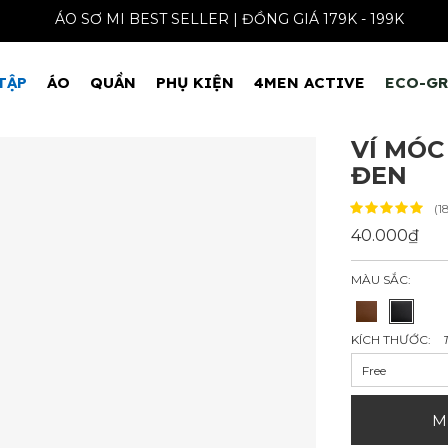
ÁO SƠ MI BEST SELLER | ĐỒNG GIÁ 179K - 
TẬP
ÁO
QUẦN
PHỤ KIỆN
4MEN ACTIVE
ECO-G
VÍ MÓC
ĐEN
(1
40.000₫
MÀU SẮC:
KÍCH THƯỚC:
Free
M