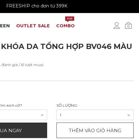
199K
FREESHIP cho đơn từ 399K
Hot
REEN
OUTLET SALE
COMBO
0
 KHÓA DA TỔNG HỢP BV046 MÀU
8 đánh giá / 61 lượt mua)
Tìm kích cỡ?
SỐ LƯỢNG:
1
UA NGAY
THÊM VÀO GIỎ HÀNG