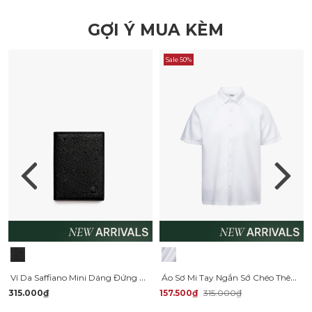
GỢI Ý MUA KÈM
Sale 50%
Ví Da Saffiano Mini Dáng Đứng BV058
Áo Sơ Mi Tay Ngắn Sớ Chéo Thêu Chữ 4M Form Regular SM179
315.000₫
157.500₫
315.000₫