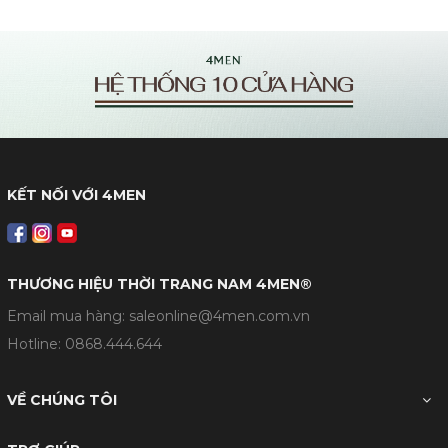
KẾT NỐI VỚI 4MEN
THƯƠNG HIỆU THỜI TRANG NAM 4MEN®
Email mua hàng: saleonline@4men.com.vn
Hotline:
0868.444.644
VỀ CHÚNG TÔI