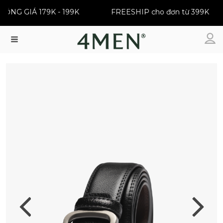
| ĐỒNG GIÁ 179K - 199K
FREESHIP cho đơn từ 399K
Menu