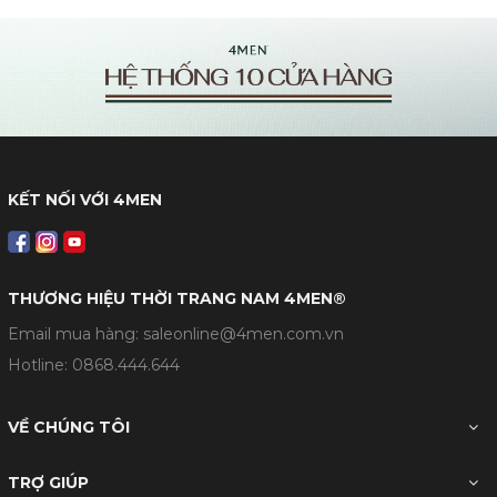
KẾT NỐI VỚI 4MEN
THƯƠNG HIỆU THỜI TRANG NAM 4MEN®
Email mua hàng: saleonline@4men.com.vn
Hotline:
0868.444.644
VỀ CHÚNG TÔI
TRỢ GIÚP