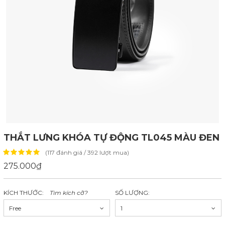
THẮT LƯNG KHÓA TỰ ĐỘNG TL045 MÀU ĐEN
(117 đánh giá / 392 lượt mua)
275.000₫
KÍCH THƯỚC:
Tìm kích cỡ?
SỐ LƯỢNG:
Free
1