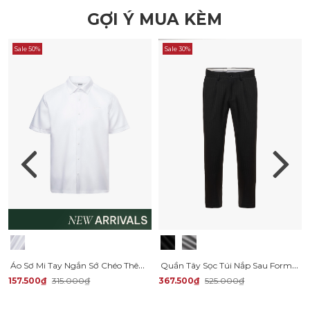
GỢI Ý MUA KÈM
Sale 50%
Sale 30%
Áo Sơ Mi Tay Ngắn Sớ Chéo Thêu Chữ 4M Form Regular SM179
Quần Tây Sọc Túi Nắp Sau Form Slimfit QT061
157.500₫
315.000₫
367.500₫
525.000₫