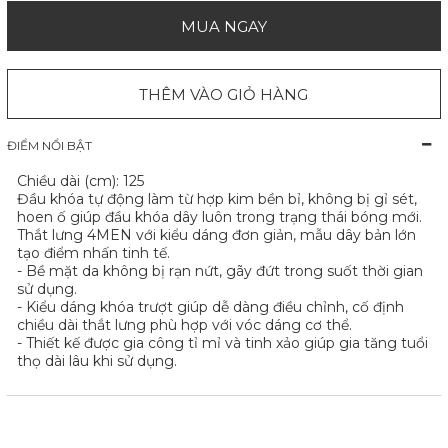
MUA NGAY
THÊM VÀO GIỎ HÀNG
ĐIỂM NỔI BẬT
Chiều dài (cm): 125
Đầu khóa tự động làm từ hợp kim bền bỉ, không bị gỉ sét,
hoen ố giúp đầu khóa dây luôn trong trạng thái bóng mới.
Thắt lưng 4MEN với kiểu dáng đơn giản, mẫu dây bản lớn
tạo điểm nhấn tinh tế.
- Bề mặt da không bị rạn nứt, gãy đứt trong suốt thời gian
sử dụng.
- Kiểu dáng khóa trượt giúp dễ dàng điều chỉnh, cố định
chiều dài thắt lưng phù hợp với vóc dáng cơ thể.
- Thiết kế được gia công tỉ mỉ và tinh xảo giúp gia tăng tuổi
thọ dài lâu khi sử dụng.