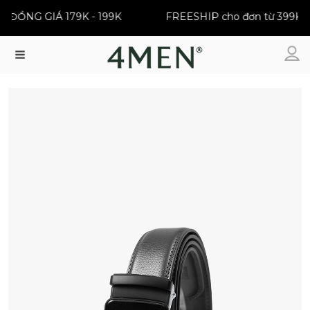
ĐỒNG GIÁ 179K - 199K
FREESHIP cho đơn từ 399K
Menu