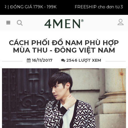
BEST SELLER | ĐỒNG GIÁ 179K - 199K
FREESHIP cho 
Menu
CÁCH PHỐI ĐỒ NAM PHÙ HỢP
MÙA THU - ĐÔNG VIỆT NAM
16/11/2017
2546 LƯỢT XEM