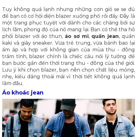
Tuy không quá lạnh nhưng những cơn gió se se đủ
để bạn có cơ hội diện blazer xuống phố rồi đấy. Đây là
một trang phục tuyệt vời dành cho các chàng bởi sự
lịch lãm, phong độ của nó mang lại. Bạn có thể tha hồ
phối blazer với áo thun,
áo sơ mi
,
quần jean
, quần
kaki và giày sneaker. Vừa trẻ trung, vừa bảnh bao lại
ấm áp và hợp với không gian của mùa thu - đông
trầm tĩnh, blazer chính là chiếc cầu nối lý tưởng để
bạn bước gần đến thời trang thu - đông của thế giới.
Lưu ý khi chọn blazer, bạn nên chọn chất liệu mỏng,
nhẹ, kiểu dáng thoải mái vì thời tiết không quá lạnh
lắm đâu.
Áo khoác jean