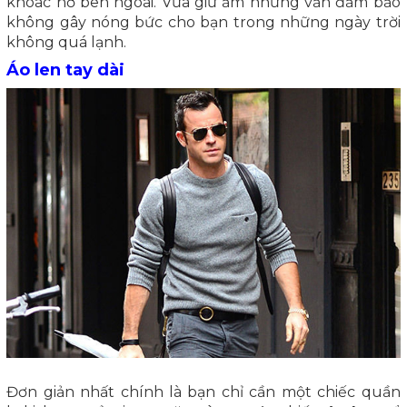
khoác hờ bên ngoài. Vừa giữ ấm nhưng vẫn đảm bảo
không gây nóng bức cho bạn trong những ngày trời
không quá lạnh.
Áo len tay dài
Đơn giản nhất chính là bạn chỉ cần một chiếc quần