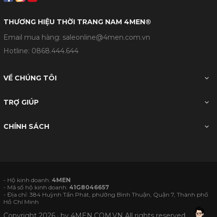
THƯƠNG HIỆU THỜI TRANG NAM 4MEN®
Email mua hàng: saleonline@4men.com.vn
Hotline:
0868.444.644
VỀ CHÚNG TÔI
TRỢ GIÚP
CHÍNH SÁCH
- Hộ kinh doanh:
4MEN
- Mã số hộ kinh doanh:
41G8046657
- Địa chỉ: 384 Huỳnh Tấn Phát, phường Bình Thuận, Quận 7, Thành phố
Hồ Chí Minh
Copyright 2026 · by
4MEN.COM.VN
All rights reserved