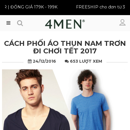
 ĐỒNG GIÁ 179K - 199K
FREESHIP cho đơn từ 399K
Menu
CÁCH PHỐI ÁO THUN NAM TRƠN
ĐI CHƠI TẾT 2017
24/12/2016
653 LƯỢT XEM