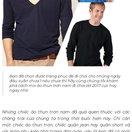
Bạn đã chọn được trang phục để đi chơi cho những ngày
đầu xuân chưa? nếu chưa thì hãy cùng chúng tôi khám
phá cách mix áo thun trơn nam đi chơi tết 2017 cực hay
ngay nhé
Những chiếc áo thun trơn nam đã quá quen thuộc với các
chàng trai của chúng ta trong thời buổi hiện nay. Chỉ cần
một chiếc áo thun trơn, chiếc quần jean hay quần short và
vài món phụ kiện thời trang đơn giản, vậy là bạn đã có một