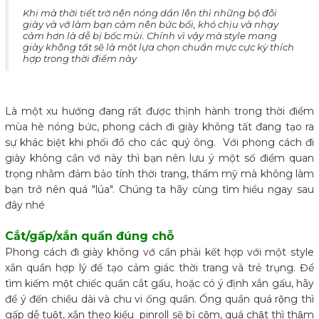
​Khi mà thời tiết trờ nên nóng dần lên thì những bộ đôi
giày và vớ làm bạn cảm nên bức bối, khó chịu và nhạy
cảm hơn là dễ bị bốc mùi. Chính vì vậy mà style mang
giày không tất sẽ là một lựa chọn chuẩn mực cực kỳ thích
hợp trong thời điểm này
Là một xu hướng đang rất được thịnh hành trong thời điểm
mùa hè nóng bức, phong cách đi giày không tất đang tạo ra
sự khác biệt khi phối đồ cho các quý ông. Với phong cách đi
giày không cần vớ này thì bạn nên lưu ý một số điểm quan
trọng nhằm đảm bảo tính thời trang, thẩm mỹ mà không làm
bạn trở nên quá "lúa". Chúng ta hãy cùng tìm hiểu ngay sau
đây nhé
Cắt/gấp/xắn quần đúng chỗ
Phong cách đi giày không vớ cần phải kết hợp với một style
xắn quần hợp lý để tạo cảm giác thời trang và trẻ trụng. Để
tìm kiếm một chiếc quần cắt gấu, hoặc có ý định xắn gấu, hãy
để ý đến chiều dài và chu vi ống quần. Ống quần quá rộng thì
gấp dễ tuột, xắn theo kiểu pinroll sẽ bị cộm, quá chật thì thậm