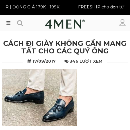
 | ĐỒNG GIÁ 179K - 199K
FREESHIP cho đơn từ 399K
Menu
CÁCH ĐI GIÀY KHÔNG CẦN MANG
TẤT CHO CÁC QUÝ ÔNG
17/09/2017
346 LƯỢT XEM