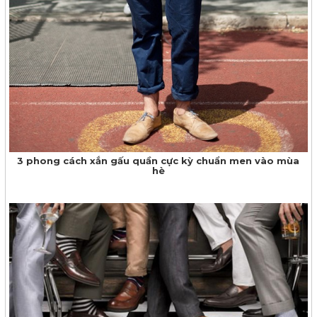
3 phong cách xắn gấu quần cực kỳ chuẩn men vào mùa
hè