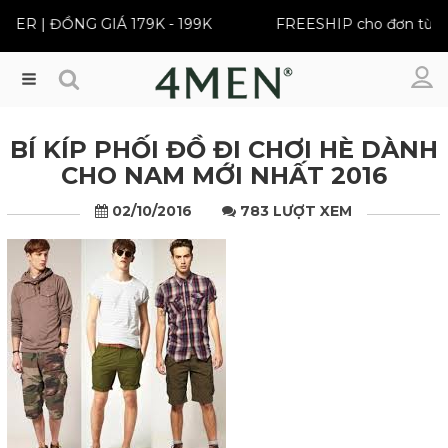
ỒNG GIÁ 179K - 199K
FREESHIP cho đơn từ 399K
Menu
BÍ KÍP PHỐI ĐỒ ĐI CHƠI HÈ DÀNH
CHO NAM MỚI NHẤT 2016
02/10/2016
783 LƯỢT XEM