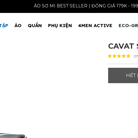
ÁO SƠ MI BEST SELLER | ĐỒNG GIÁ 179K
TẬP
ÁO
QUẦN
PHỤ KIỆN
4MEN ACTIVE
ECO-G
CAVAT 
(1
HẾT