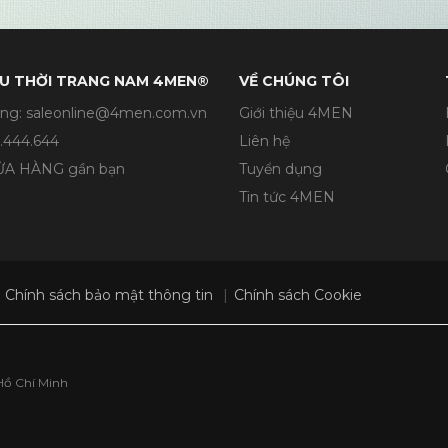
U THỜI TRANG NAM 4MEN®
VỀ CHÚNG TÔI
ng: saleonline@4men.com.vn
Giới thiệu 4MEN
.444.644
Liên hệ
CỬA HÀNG gần bạn
Tuyển dụng
Tin tức 4MEN
Chính sách bảo mật thông tin
Chính sách Cookie
Hồ Chí Minh