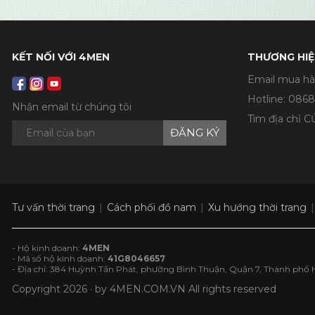
KẾT NỐI VỚI 4MEN
THƯƠNG HIỆ
Email mua hà
Hotline:
0868
Nhận email từ chúng tôi
Tìm địa chỉ 
ĐĂNG KÝ
Tư vấn thời trang
Cách phối đồ nam
Xu hướng thời trang
- Hộ kinh doanh:
4MEN
- Mã số hộ kinh doanh:
41G8046657
- Địa chỉ: 384 Huỳnh Tấn Phát, phường Bình Thuận, Quận 7, Thành phố 
Copyright 2026 · by
4MEN.COM.VN
All rights reserved