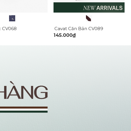
c CV068
Cavat Căn Bản CV089
145.000₫