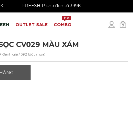
 - 199K
FREESHIP cho đơn từ 399K
Hot
REEN
OUTLET SALE
COMBO
0
SỌC CV029 MÀU XÁM
17 đánh giá / 392 lượt mua)
 HÀNG