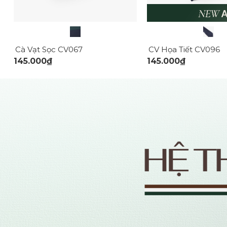
Cà Vạt Sọc CV067
CV Họa Tiết CV096
145.000₫
145.000₫