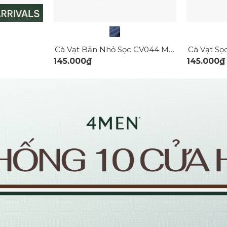
Cà Vạt Bản Nhỏ Sọc CV044 Màu Xanh Đen
Cà Vạt Sọ
145.000₫
145.000₫