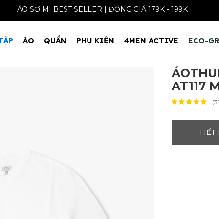
ÁO SƠ MI BEST SELLER | ĐỒNG GIÁ 179K - 1
TẬP
ÁO
QUẦN
PHỤ KIỆN
4MEN ACTIVE
ECO-G
ÁOTHU
AT117 
(3
HẾT