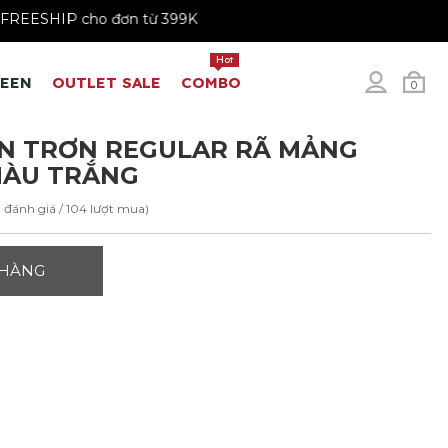
99K
FREESHIP cho đơn từ 399K
Hot
REEN
OUTLET SALE
COMBO
0
N TRƠN REGULAR RÃ MẢNG
MÀU TRẮNG
1 đánh giá / 104 lượt mua)
 HÀNG