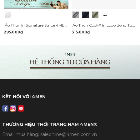
Áo Thun In Signature Stripe 4MEN Club Form Regular AT197 Màu Trắng
Áo Thun Cool-X In Logo Bông Tuyết Sau Cổ Form Regular AT189
295.000₫
315.000₫
KẾT NỐI VỚI 4MEN
THƯƠNG HIỆU THỜI TRANG NAM 4MEN®
Email mua hàng: saleonline@4men.com.vn