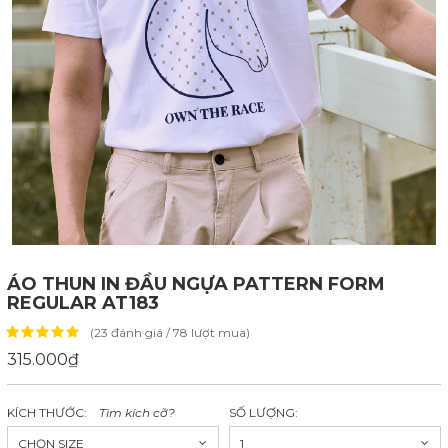
ÁO THUN IN ĐẦU NGỰA PATTERN FORM
REGULAR AT183
(23 đánh giá / 78 lượt mua)
315.000₫
KÍCH THƯỚC:
Tìm kích cỡ?
SỐ LƯỢNG:
CHỌN SIZE
1