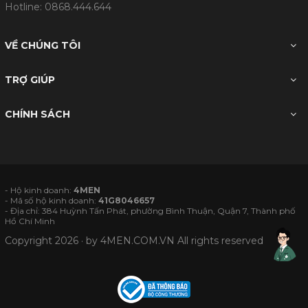
Hotline:
0868.444.644
VỀ CHÚNG TÔI
TRỢ GIÚP
CHÍNH SÁCH
- Hộ kinh doanh:
4MEN
- Mã số hộ kinh doanh:
41G8046657
- Địa chỉ: 384 Huỳnh Tấn Phát, phường Bình Thuận, Quận 7, Thành phố
Hồ Chí Minh
Copyright 2026 · by
4MEN.COM.VN
All rights reserved