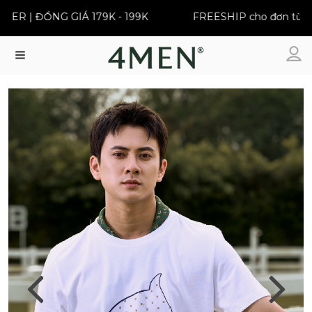
 | ĐỒNG GIÁ 179K - 199K
FREESHIP cho đơn từ 399K
Menu