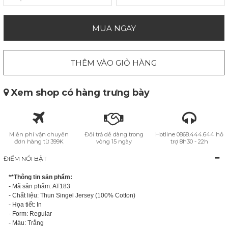
MUA NGAY
THÊM VÀO GIỎ HÀNG
Xem shop có hàng trưng bày
Miễn phí vận chuyển
Đổi trả dễ dàng trong
Hotline 0868.444.644 hỗ
đơn hàng từ 399K
vòng 15 ngày
trợ 8h30 - 22h
ĐIỂM NỔI BẬT
**Thông tin sản phẩm:
- Mã sản phẩm: AT183
- Chất liệu: Thun Singel Jersey (100% Cotton)
- Họa tiết: In
- Form: Regular
- Màu: Trắng