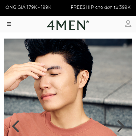
NG GIÁ 179K - 199K
FREESHIP cho đơn từ 399K
Menu