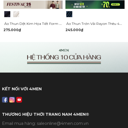
Áo Thun Dệt Kim Họa Tiết Form Slimfit AT182
Áo Thun Trơn Vải Rayon Thêu 4MEN Club Tay Áo Form Slimfit AT155
275.000₫
245.000₫
KẾT NỐI VỚI 4MEN
THƯƠNG HIỆU THỜI TRANG NAM 4MEN®
Email mua hàng: saleonline@4men.com.vn