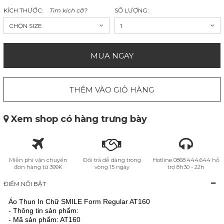
KÍCH THƯỚC:
Tìm kích cỡ?
SỐ LƯỢNG:
CHỌN SIZE
1
MUA NGAY
THÊM VÀO GIỎ HÀNG
Xem shop có hàng trưng bày
Miễn phí vận chuyển
Đổi trả dễ dàng trong
Hotline 0868.444.644 hỗ
đơn hàng từ 399K
vòng 15 ngày
trợ 8h30 - 22h
ĐIỂM NỔI BẬT
Áo Thun In Chữ SMILE Form Regular AT160
- Thông tin sản phẩm:
- Mã sản phẩm: AT160