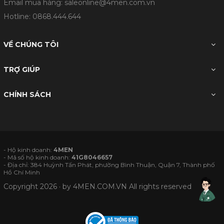
Email mua hàng: saleonline@4men.com.vn
Hotline:
0868.444.644
VỀ CHÚNG TÔI
TRỢ GIÚP
CHÍNH SÁCH
- Hộ kinh doanh:
4MEN
- Mã số hộ kinh doanh:
41G8046657
- Địa chỉ: 384 Huỳnh Tấn Phát, phường Bình Thuận, Quận 7, Thành phố
Hồ Chí Minh
Copyright 2026 · by
4MEN.COM.VN
All rights reserved