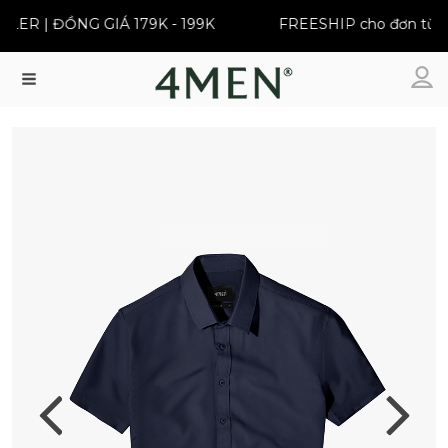
R | ĐỒNG GIÁ 179K - 199K
FREESHIP cho đơn từ 399
Menu