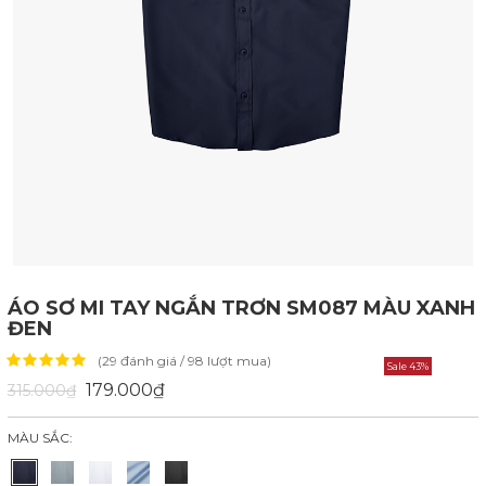
ÁO SƠ MI TAY NGẮN TRƠN SM087 MÀU XANH
ĐEN
(29 đánh giá / 98 lượt mua)
Sale 43%
179.000₫
315.000₫
MÀU SẮC: