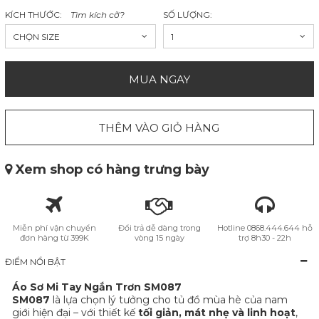
KÍCH THƯỚC:
Tìm kích cỡ?
SỐ LƯỢNG:
CHỌN SIZE
1
MUA NGAY
THÊM VÀO GIỎ HÀNG
Xem shop có hàng trưng bày
Miễn phí vận chuyển
Đổi trả dễ dàng trong
Hotline 0868.444.644 hỗ
đơn hàng từ 399K
vòng 15 ngày
trợ 8h30 - 22h
ĐIỂM NỔI BẬT
Áo Sơ Mi Tay Ngắn Trơn SM087
SM087
là lựa chọn lý tưởng cho tủ đồ mùa hè của nam
giới hiện đại – với thiết kế
tối giản, mát nhẹ và linh hoạt
,