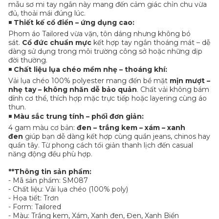
mẫu sơ mi tay ngắn này mang đến cảm giác chỉn chu vừa
đủ, thoải mái đúng lúc.
◾
Thiết kế cổ điển – ứng dụng cao:
Phom áo Tailored vừa vặn, tôn dáng nhưng không bó
sát.
Cổ đức chuẩn mực
kết hợp tay ngắn thoáng mát – dễ
dàng sử dụng trong môi trường công sở hoặc những dịp
đời thường.
◾
Chất liệu lụa chéo mềm nhẹ – thoáng khí:
Vải lụa chéo 100% polyester mang đến bề mặt
mịn mượt –
nhẹ tay – không nhăn dễ bảo quản
. Chất vải không bám
dính cơ thể, thích hợp mặc trực tiếp hoặc layering cùng áo
thun.
◾
Màu sắc trung tính – phối đơn giản:
4 gam màu cơ bản:
đen – trắng kem – xám – xanh
đen
giúp bạn dễ dàng kết hợp cùng quần jeans, chinos hay
quần tây. Từ phong cách tối giản thanh lịch đến casual
năng động đều phù hợp.
**Thông tin sản phẩm:
- Mã sản phẩm: SM087
- Chất liệu: Vải lụa chéo (100% poly)
- Họa tiết: Trơn
- Form: Tailored
- Màu: Trắng kem, Xám, Xanh đen, Đen, Xanh Biển