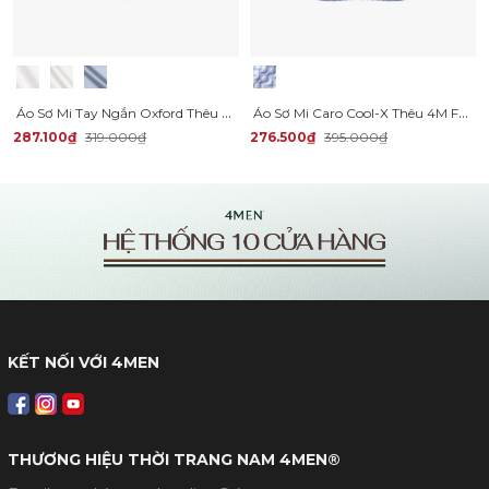
Áo Sơ Mi Tay Ngắn Oxford Thêu 4M Ở Túi Form Regular SM191
Áo Sơ Mi Caro Cool-X Thêu 4M Form Regular SM193
287.100₫
319.000₫
276.500₫
395.000₫
KẾT NỐI VỚI 4MEN
THƯƠNG HIỆU THỜI TRANG NAM 4MEN®