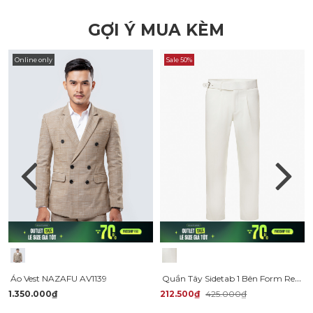
GỢI Ý MUA KÈM
Online only
Sale 50%
Quần Tây Sidetab 1 Bên Form Regular QT062
Áo Vest NAZAFU AV1139
1.350.000₫
212.500₫
425.000₫