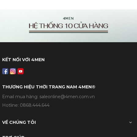
KẾT NỐI VỚI 4MEN
THƯƠNG HIỆU THỜI TRANG NAM 4MEN®
Email mua hàng: saleonline@4men.com.vn
Hotline:
0868.444.644
VỀ CHÚNG TÔI