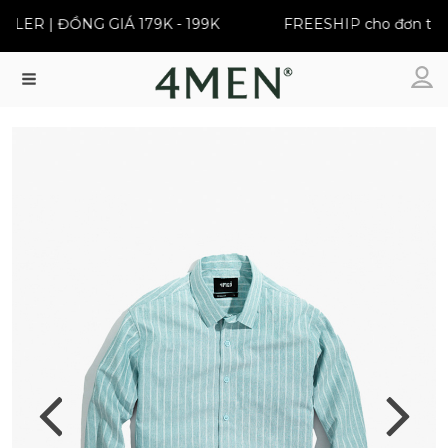
ER | ĐỒNG GIÁ 179K - 199K
FREESHIP cho đơn từ 39
Menu