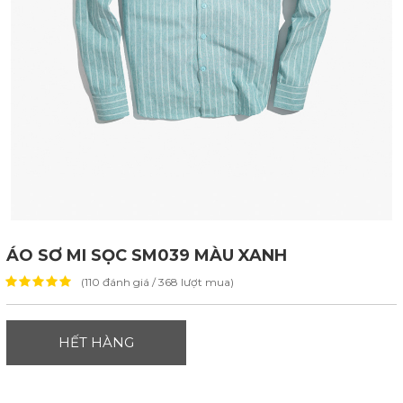
ÁO SƠ MI SỌC SM039 MÀU XANH
(110 đánh giá / 368 lượt mua)
HẾT HÀNG