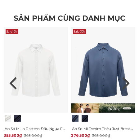
SẢN PHẨM CÙNG DANH MỤC
Sale 10%
Sale 30%
Áo Sơ Mi In Pattern Đầu Ngựa Form Regular SM201
Áo Sơ Mi Denim Thêu Just Breath Form Regular SM196
355.500₫
395.000₫
276.500₫
395.000₫