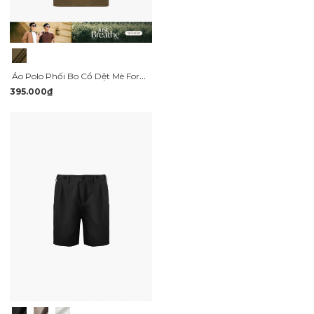
Áo Polo Phối Bo Cổ Dệt Mè Form Regular PO173
395.000₫