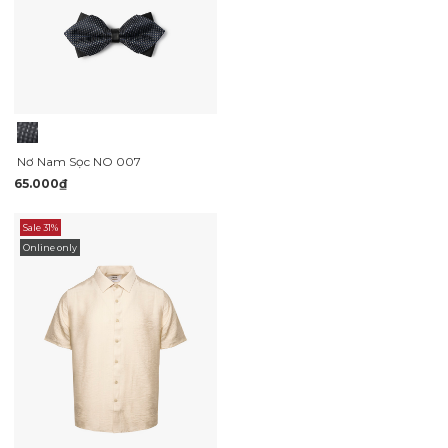
Nơ Nam Sọc NO 007
65.000₫
Sale 31%
Online only