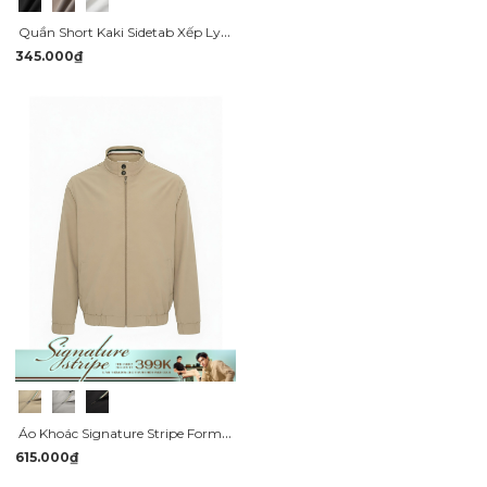
Quần Short Kaki Sidetab Xếp Ly Form Regular QS069
345.000₫
Áo Khoác Signature Stripe Form Regular AK080
615.000₫