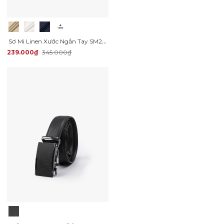
Sơ Mi Linen Xước Ngắn Tay SM203 Màu Be
239.000₫
345.000₫