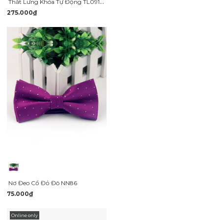
Thắt Lưng Khóa Tự Động TL091 Màu Đen
275.000₫
Nơ Đeo Cổ Đỏ Đô NN86
75.000₫
Online only