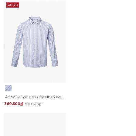
Sale 30%
Áo Sơ Mi Sọc Hạn Chế Nhăn Wrinkle X Thêu Chữ Peak Hour Form Slimfit SM176
360.500₫
515.000₫