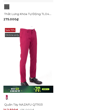
Thắt Lưng Khóa Tự Động TL045 Màu Đen
275.000₫
Sale 70%
Online only
Quần Tây NAZAFU QT1103
142.500₫
475.000₫