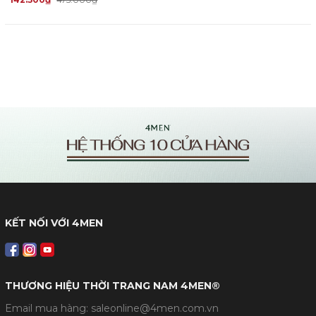
KẾT NỐI VỚI 4MEN
THƯƠNG HIỆU THỜI TRANG NAM 4MEN®
Email mua hàng: saleonline@4men.com.vn