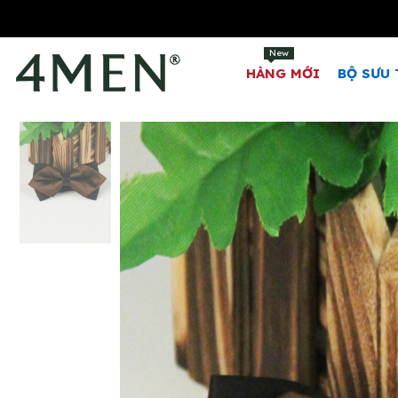
New
HÀNG MỚI
BỘ SƯU 