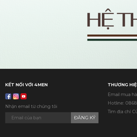
KẾT NỐI VỚI 4MEN
THƯƠNG HIỆ
Email mua hà
Hotline:
0868
Nhận email từ chúng tôi
Tìm địa chỉ 
ĐĂNG KÝ