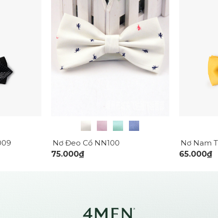
009
Nơ Đeo Cổ NN100
Nơ Nam T
75.000₫
65.000₫