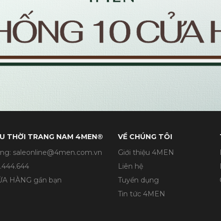
U THỜI TRANG NAM 4MEN®
VỀ CHÚNG TÔI
ng: saleonline@4men.com.vn
Giới thiệu 4MEN
.444.644
Liên hệ
CỬA HÀNG gần bạn
Tuyển dụng
Tin tức 4MEN