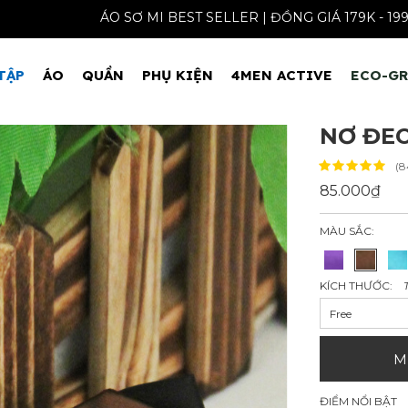
ÁO SƠ MI BEST SELLER | ĐỒNG GIÁ
TẬP
ÁO
QUẦN
PHỤ KIỆN
4MEN ACTIVE
ECO-G
NƠ ĐEO
(8
85.000₫
MÀU SẮC:
KÍCH THƯỚC:
Free
M
ĐIỂM NỔI BẬT