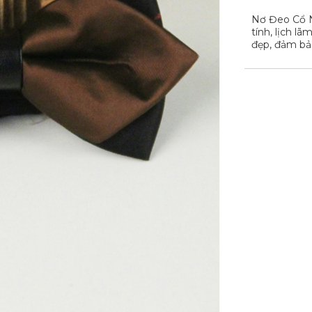
Nơ Đeo Cổ N
tính, lịch l
đẹp, đảm bả