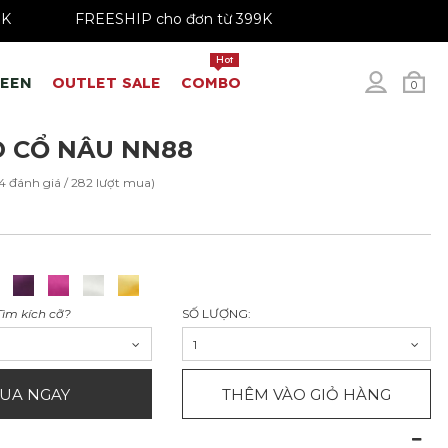
 179K - 199K
FREESHIP cho đơn từ 399K
Hot
REEN
OUTLET SALE
COMBO
0
 CỔ NÂU NN88
4 đánh giá / 282 lượt mua)
Tìm kích cỡ?
SỐ LƯỢNG:
1
UA NGAY
THÊM VÀO GIỎ HÀNG