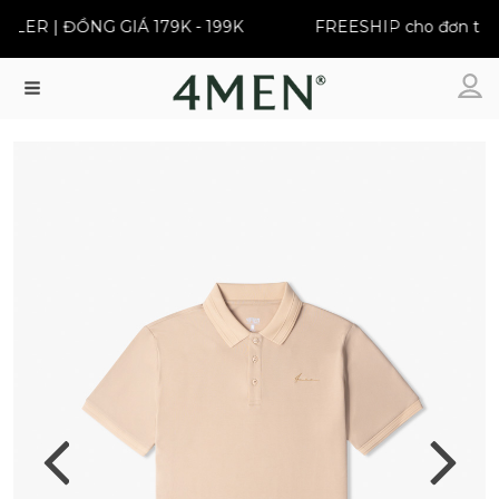
ER | ĐỒNG GIÁ 179K - 199K
FREESHIP cho đơn từ 39
Menu