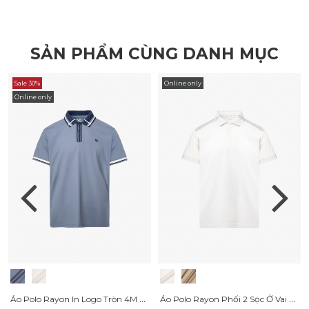
SẢN PHẨM CÙNG DANH MỤC
Sale 30%
Online only
Online only
Áo Polo Rayon In Logo Tròn 4M Form Regular PO160
Áo Polo Rayon Phối 2 Sọc Ở Vai Form Regular PO158