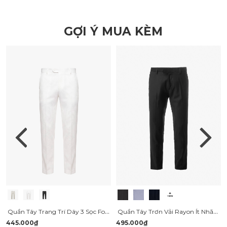
GỢI Ý MUA KÈM
Quần Tây Trang Trí Dây 3 Sọc Form Regular QT073
Quần Tây Trơn Vải Rayon Ít Nhăn Thêu 4MEN Premium Form Slimfit QT031
445.000₫
495.000₫