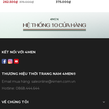
262.500₫
375.000₫
375.000₫
KẾT NỐI VỚI 4MEN
THƯƠNG HIỆU THỜI TRANG NAM 4MEN®
Email mua hàng: saleonline@4men.com.vn
Hotline:
0868.444.644
VỀ CHÚNG TÔI