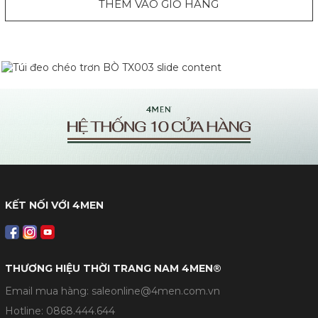
THÊM VÀO GIỎ HÀNG
KẾT NỐI VỚI 4MEN
THƯƠNG HIỆU THỜI TRANG NAM 4MEN®
Email mua hàng: saleonline@4men.com.vn
Hotline:
0868.444.644