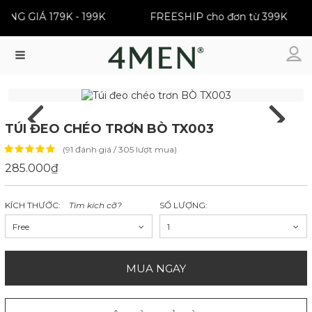
ĐỒNG GIÁ 179K - 199K
FREESHIP cho đơn từ 399K
Menu
TÚI ĐEO CHÉO TRƠN BÒ TX003
(91 đánh giá / 305 lượt mua)
285.000₫
KÍCH THƯỚC:
Tìm kích cỡ?
SỐ LƯỢNG:
Free
1
MUA NGAY