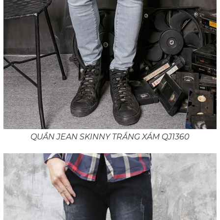
QUẦN JEAN SKINNY TRẮNG XÁM QJ1360