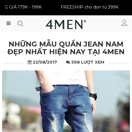
MI BEST SELLER | ĐỒNG GIÁ 179K - 199K
FREESHIP c
Menu
NHỮNG MẪU QUẦN JEAN NAM
ĐẸP NHẤT HIỆN NAY TẠI 4MEN
22/08/2017
568 LƯỢT XEM