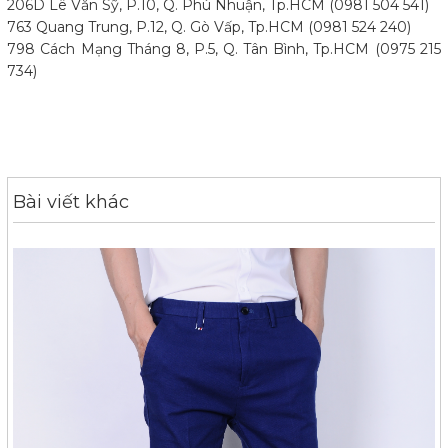
206D Lê Văn Sỹ, P.10, Q. Phú Nhuận, Tp.HCM (0981 504 541)
763 Quang Trung, P.12, Q. Gò Vấp, Tp.HCM (0981 524 240)
798 Cách Mạng Tháng 8, P.5, Q. Tân Bình, Tp.HCM (0975 215
734)
Bài viết khác