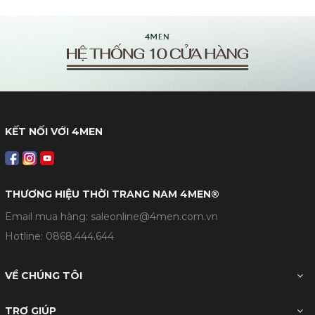
KẾT NỐI VỚI 4MEN
THƯƠNG HIỆU THỜI TRANG NAM 4MEN®
Email mua hàng: saleonline@4men.com.vn
Hotline:
0868.444.644
VỀ CHÚNG TÔI
TRỢ GIÚP