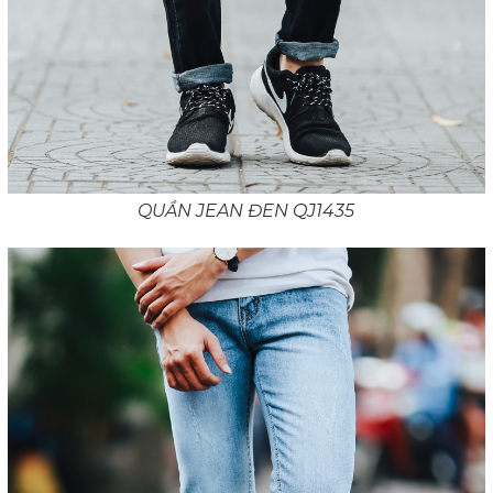
QUẦN JEAN ĐEN QJ1435