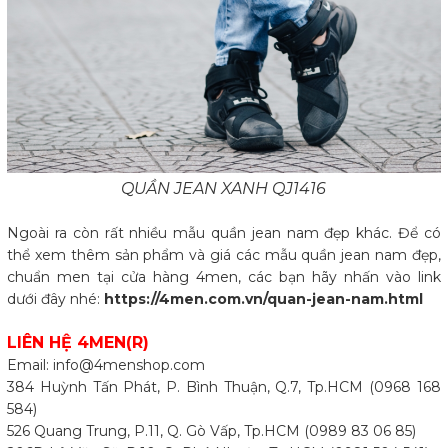
QUẦN JEAN XANH QJ1416
Ngoài ra còn rất nhiều mẫu quần jean nam đẹp khác. Để có
thể xem thêm sản phẩm và giá các mẫu quần jean nam đẹp,
chuẩn men tại cửa hàng 4men, các bạn hãy nhấn vào link
dưới đây nhé:
https://4men.com.vn/quan-jean-nam.html
LIÊN HỆ 4MEN(R)
Email: info@4menshop.com
384 Huỳnh Tấn Phát, P. Bình Thuận, Q.7, Tp.HCM (0968 168
584)
526 Quang Trung, P.11, Q. Gò Vấp, Tp.HCM (0989 83 06 85)