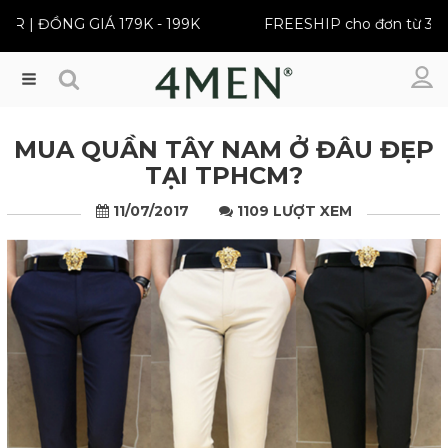
| ĐỒNG GIÁ 179K - 199K
FREESHIP cho đơn từ 399K
Menu
MUA QUẦN TÂY NAM Ở ĐÂU ĐẸP
TẠI TPHCM?
11/07/2017
1109 LƯỢT XEM