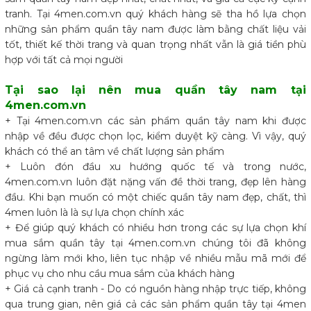
tranh. Tại 4men.com.vn quý khách hàng sẽ tha hồ lựa chọn
những sản phẩm quần tây nam được làm bằng chất liệu vải
tốt, thiết kế thời trang và quan trọng nhất vẫn là giá tiền phù
hợp với tất cả mọi người
Tại sao lại nên mua quần tây nam tại
4men.com.vn
+ Tại 4men.com.vn các sản phẩm quần tây nam khi được
nhập về đều được chọn lọc, kiểm duyệt kỹ càng. Vì vậy, quý
khách có thể an tâm về chất lượng sản phẩm
+ Luôn đón đầu xu hướng quốc tế và trong nước,
4men.com.vn luôn đặt nặng vấn đề thời trang, đẹp lên hàng
đầu. Khi bạn muốn có một chiếc quần tây nam đẹp, chất, thì
4men luôn là là sự lựa chọn chính xác
+ Để giúp quý khách có nhiều hơn trong các sự lựa chọn khí
mua sắm quần tây tại 4men.com.vn chúng tôi đã không
ngừng làm mới kho, liên tục nhập về nhiều mẫu mã mới để
phục vụ cho nhu cầu mua sắm của khách hàng
+ Giá cả cạnh tranh - Do có nguồn hàng nhập trực tiếp, không
qua trung gian, nên giá cả các sản phẩm quần tây tại 4men