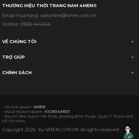
THƯƠNG HIỆU THỜI TRANG NAM 4MEN®
Email mua hàng: saleonline@4men.com.vn
Hotline:
0868.444.644
VỀ CHÚNG TÔI
TRỢ GIÚP
CHÍNH SÁCH
- Hộ kinh doanh:
4MEN
- Mã số hộ kinh doanh:
41G8046657
- Địa chỉ: 384 Huỳnh Tấn Phát, phường Bình Thuận, Quận 7, Thành phố
Hồ Chí Minh
Copyright 2026 · by
4MEN.COM.VN
All rights reserved