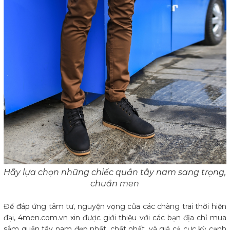
Hãy lựa chọn những chiếc quần tây nam sang trọng,
chuẩn men
Để đáp ứng tâm tư, nguyện vọng của các chàng trai thời hiện
đại, 4men.com.vn xin được giới thiệu với các bạn địa chỉ mua
sắm quần tây nam đẹp nhất, chất nhất, và giá cả cực kỳ cạnh