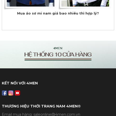
Mua áo sơ mi nam giá bao nhiêu thì hợp lý?
KẾT NỐI VỚI 4MEN
THƯƠNG HIỆU THỜI TRANG NAM 4MEN®
Email mua hàng: saleonline@4men.com.vn