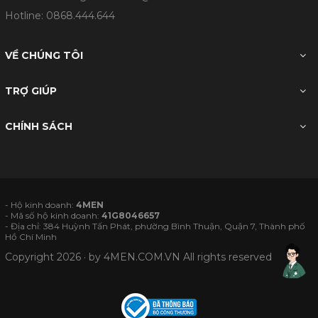
Hotline:
0868.444.644
VỀ CHÚNG TÔI
TRỢ GIÚP
CHÍNH SÁCH
- Hộ kinh doanh:
4MEN
- Mã số hộ kinh doanh:
41G8046657
- Địa chỉ: 384 Huỳnh Tấn Phát, phường Bình Thuận, Quận 7, Thành phố
Hồ Chí Minh
Copyright 2026 · by
4MEN.COM.VN
All rights reserved