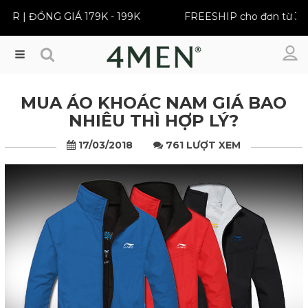
ĐỒNG GIÁ 179K - 199K
FREESHIP cho đơn từ 399K
Menu
MUA ÁO KHOÁC NAM GIÁ BAO
NHIÊU THÌ HỢP LÝ?
17/03/2018
761 LƯỢT XEM