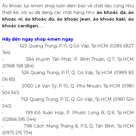
Áo khoác tại 4men shop luôn đảm bảo về chất liệu cũng như
thiết kế, với sư đa dang các măt hàng như:
áo khoác da
,
áo
khoác nỉ
,
áo khoác dù
,
áo khoác jean
,
áo khoác kaki
,
áo
khoác cardigan
,.....
Hãy đến ngay shop 4men ngay
• 623 Quang Trung, P.11, Q.Gò Vấp, Tp.HCM (0286 6827
164)
• 384 Huỳnh Tấn Phát, P. Bình Thuận, Q.7, Tp.HCM
(0968 168 584)
• 526 Quang Trung, P.11, Q. Gò Vấp, Tp.HCM (0989 83
06 85)
• 206D Lê Văn Sỹ, P.10, Q. Phú Nhuận, Tp.HCM (0981
504 541)
• 763 Quang Trung, P.12, Q. Gò Vấp, Tp.HCM (0981 524
240)
• 199 Đỗ Xuân Hợp, P. Phước Long B, Q.9, Tp.HCM
(02866 595 044)
• 798 Cách Mạng Tháng 8, P.5, Q. Tân Bình, Tp.HCM
(0975 215 734)