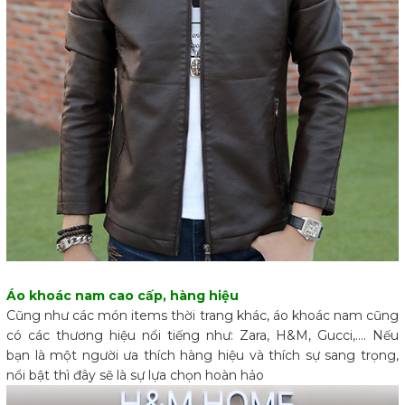
Áo khoác nam cao cấp, hàng hiệu
Cũng như các món items thời trang khác, áo khoác nam cũng
có các thương hiệu nổi tiếng như: Zara, H&M, Gucci,.... Nếu
bạn là một người ưa thích hàng hiệu và thích sự sang trọng,
nổi bật thì đây sẽ là sự lựa chọn hoàn hảo