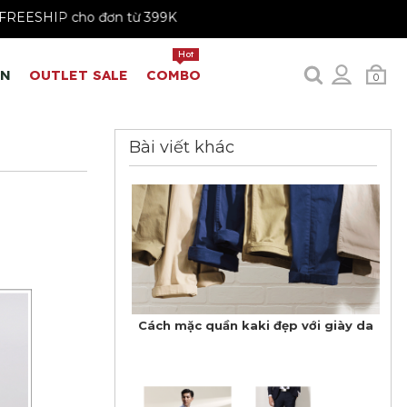
79K - 199K
FREESHIP cho đơn từ 399K
Hot
EN
OUTLET SALE
COMBO
0
Bài viết khác
Cách mặc quần kaki đẹp với giày da