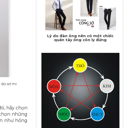
Lý do đàn ông nên có một chiếc
quần tây ống côn ly đứng
 áo sơ mi
đó, hãy chọn
i chọn những
ẩn như hồng