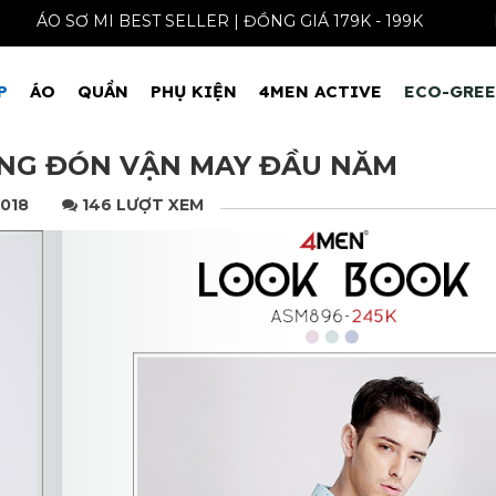
ÁO SƠ MI BEST SELLER | ĐỒNG GIÁ 1
P
ÁO
QUẦN
PHỤ KIỆN
4MEN ACTIVE
ECO-GRE
SÁNG ĐÓN VẬN MAY ĐẦU NĂM
2018
146 LƯỢT XEM