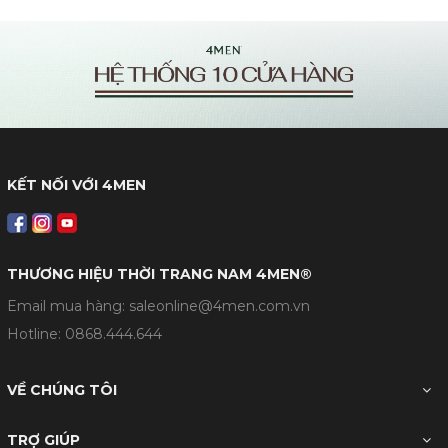
KẾT NỐI VỚI 4MEN
THƯƠNG HIỆU THỜI TRANG NAM 4MEN®
Email mua hàng: saleonline@4men.com.vn
Hotline:
0868.444.644
VỀ CHÚNG TÔI
TRỢ GIÚP