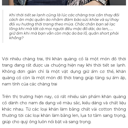
Khi thời tiết se lạnh cũng là lúc các chàng trai cần thay đổi
cách ăn mặc quần áo nhằm đảm bảo sức khỏe và sự thay
đổi xu hướng thời trang theo mùa. Chắc chắn bạn sẽ lạc
lõng khi mà tất cả mọi người đều mặc đồ dài, áo len,.....
giữ ấm khi mà bạn vẫn còn mặc áo ba lỗ, quần short phải
không?
Với nhiều chàng trai, thì khăn quàng cổ là một món đồ thời
trang đang rất được ưa chuộng hiện nay khi thời tiết se lạnh.
Không đơn giản chỉ là một vật dụng giữ ấm cơ thể, khăn
quàng cổ còn là một món đồ thời trang giúp tăng sự ấm ấp,
nam tính của các chàng trai
Trên thị trường hiện nay, có rất nhiều sản phẩm khăn quàng
cổ dành cho nam đa dạng về màu sắc, kiểu dáng và chất liệu
khác nhau. Từ các loại khăn làm bằng chất vải cotton thông
thường tời các loại khăn làm bằng len, lụa tơ tằm sang trọng,
giúp cho quý ông luôn nổi bật và sang trọng.