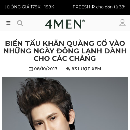
ELLER | ĐỒNG GIÁ 179K - 199K
FREESHIP cho đơn từ
Menu
BIẾN TẤU KHĂN QUÀNG CỔ VÀO
NHỮNG NGÀY ĐÔNG LẠNH DÀNH
CHO CÁC CHÀNG
08/10/2017
83 LƯỢT XEM