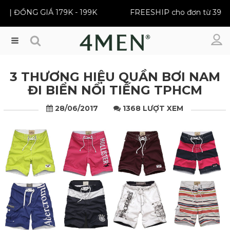
 | ĐỒNG GIÁ 179K - 199K
FREESHIP cho đơn từ 399K
Menu
3 THƯƠNG HIỆU QUẦN BƠI NAM
ĐI BIỂN NỔI TIẾNG TPHCM
28/06/2017
1368 LƯỢT XEM