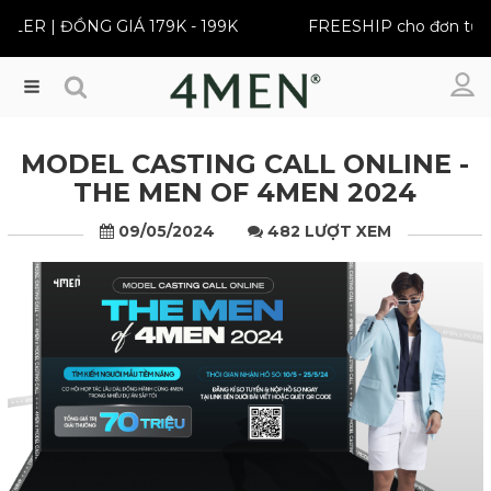
MI BEST SELLER | ĐỒNG GIÁ 179K - 199K
FREESHIP c
Menu
MODEL CASTING CALL ONLINE -
THE MEN OF 4MEN 2024
09/05/2024
482 LƯỢT XEM