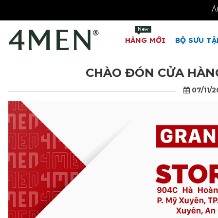
New
HÀNG MỚI
BỘ SƯU TẬ
CHÀO ĐÓN CỬA HÀNG
07/11/2