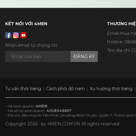
KẾT NỐI VỚI 4MEN
THƯƠNG HIỆ
Email mua hà
Hotline:
0868
Nhận email từ chúng tôi
Tìm địa chỉ 
ĐĂNG KÝ
Tư vấn thời trang
Cách phối đồ nam
Xu hướng thời trang
- Hộ kinh doanh:
4MEN
- Mã số hộ kinh doanh:
41G8046657
- Địa chỉ: 384 Huỳnh Tấn Phát, phường Bình Thuận, Quận 7, Thành phố 
Copyright 2026 · by
4MEN.COM.VN
All rights reserved