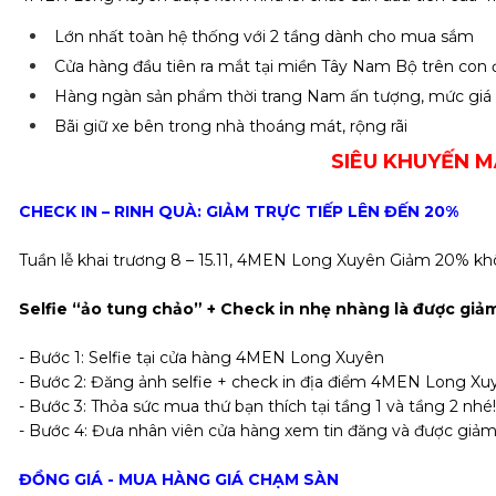
Lớn nhất toàn hệ thống với 2 tầng dành cho mua sắm
Cửa hàng đầu tiên ra mắt tại miền Tây Nam Bộ trên co
Hàng ngàn sản phẩm thời trang Nam ấn tượng, mức giá 
Bãi giữ xe bên trong nhà thoáng mát, rộng rãi
SIÊU KHUYẾN M
CHECK IN – RINH QUÀ: GIẢM TRỰC TIẾP LÊN ĐẾN 20%
Tuần lễ khai trương 8 – 15.11, 4MEN Long Xuyên Giảm 20% khô
Selfie “ảo tung chảo” + Check in nhẹ nhàng là được giảm
- Bước 1: Selfie tại cửa hàng 4MEN Long Xuyên
- Bước 2: Đăng ảnh selfie + check in địa điểm 4MEN Long Xuyê
- Bước 3: Thỏa sức mua thứ bạn thích tại tầng 1 và tầng 2 nhé!
- Bước 4: Đưa nhân viên cửa hàng xem tin đăng và được giả
ĐỒNG GIÁ - MUA HÀNG GIÁ CHẠM SÀN