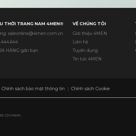
U THỜI TRANG NAM 4MEN®
VỀ CHÚNG TÔI
ng: saleonline@4men.com.vn
Giới thiệu 4MEN
.444.644
Liên hệ
CỬA HÀNG gần bạn
Tuyển dụng
Tin tức 4MEN
Chính sách bảo mật thông tin
Chính sách Cookie
Hồ Chí Minh