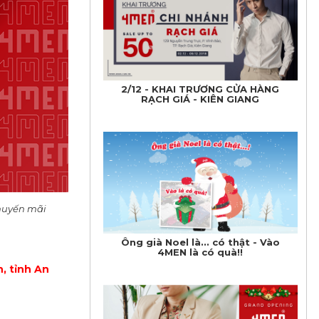
2/12 - KHAI TRƯƠNG CỬA HÀNG
RẠCH GIÁ - KIÊN GIANG
khuyến mãi
Ông già Noel là... có thật - Vào
4MEN là có quà!!
, tỉnh An