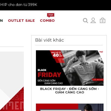
FREESHIP cho đơn từ 399K
Hot
EN
OUTLET SALE
COMBO
0
Bài viết khác
BLACK FRIDAY - ĐẾN CÀNG SỚM -
GIẢM CÀNG CAO