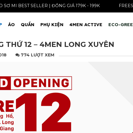
ÁO SƠ MI BEST SELLER | ĐỒNG GIÁ 179K - 199K
P
ÁO
QUẦN
PHỤ KIỆN
4MEN ACTIVE
ECO-GRE
 THỨ 12 – 4MEN LONG XUYÊN
018
774 LƯỢT XEM