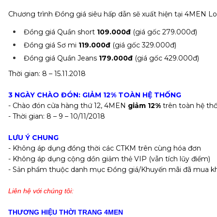
Chương trình Đồng giá siêu hấp dẫn sẽ xuất hiện tại 4MEN 
Đồng giá Quần short
109.000đ
(giá gốc 279.000đ)
Đồng giá Sơ mi
119.000đ
(giá gốc 329.000đ)
Đồng giá Quần Jeans
179.000đ
(giá gốc 429.000đ)
Thời gian: 8 – 15.11.2018
3 NGÀY CHÀO ĐÓN: GIẢM 12% TOÀN HỆ THỐNG
- Chào đón cửa hàng thứ 12, 4MEN
giảm 12%
trên toàn hệ th
- Thời gian: 8 – 9 – 10/11/2018
LƯU Ý CHUNG
- Không áp dụng đồng thời các CTKM trên cùng hóa đơn
- Không áp dụng cộng dồn giảm thẻ VIP (vẫn tích lũy điểm)
- Sản phẩm thuộc danh mục Đồng giá/Khuyến mãi đã mua kh
Liên hệ với chúng tôi:
THƯƠNG HIỆU THỜI TRANG 4MEN