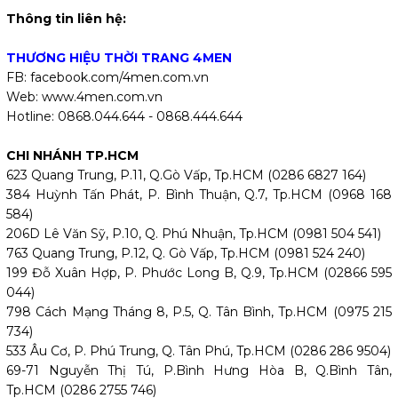
Thông tin liên hệ:
THƯƠNG HIỆU THỜI TRANG 4MEN
FB: facebook.com/4men.com.vn
Web: www.4men.com.vn
Hotline: 0868.044.644 - 0868.444.644
CHI NHÁNH TP.HCM
623 Quang Trung, P.11, Q.Gò Vấp, Tp.HCM (0286 6827 164)
384 Huỳnh Tấn Phát, P. Bình Thuận, Q.7, Tp.HCM (0968 168
584)
206D Lê Văn Sỹ, P.10, Q. Phú Nhuận, Tp.HCM (0981 504 541)
763 Quang Trung, P.12, Q. Gò Vấp, Tp.HCM (0981 524 240)
199 Đỗ Xuân Hợp, P. Phước Long B, Q.9, Tp.HCM (02866 595
044)
798 Cách Mạng Tháng 8, P.5, Q. Tân Bình, Tp.HCM (0975 215
734)
533 Âu Cơ, P. Phú Trung, Q. Tân Phú, Tp.HCM (0286 286 9504)
69-71 Nguyễn Thị Tú, P.Bình Hưng Hòa B, Q.Bình Tân,
Tp.HCM (0286 2755 746)