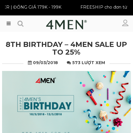
ĐỒNG GIÁ 179K - 199K
FREESHIP cho đơn từ 399K
Menu
8TH BIRTHDAY – 4MEN SALE UP
TO 25%
09/03/2018
573 LƯỢT XEM