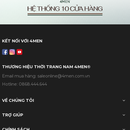
KẾT NỐI VỚI 4MEN
THƯƠNG HIỆU THỜI TRANG NAM 4MEN®
Email mua hàng: saleonline@4men.com.vn
Hotline:
0868.444.644
VỀ CHÚNG TÔI
TRỢ GIÚP
CHÍNH SÁCH