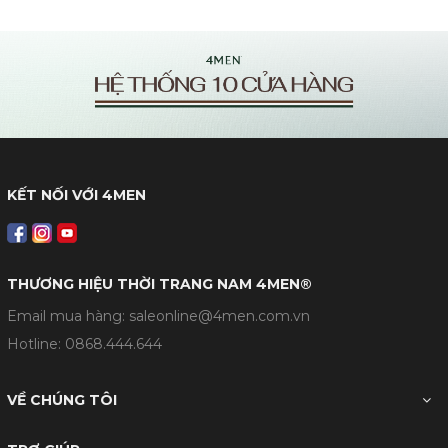
KẾT NỐI VỚI 4MEN
THƯƠNG HIỆU THỜI TRANG NAM 4MEN®
Email mua hàng: saleonline@4men.com.vn
Hotline:
0868.444.644
VỀ CHÚNG TÔI