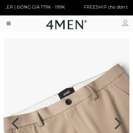
ER | ĐỒNG GIÁ 179K - 199K
FREESHIP cho đơn từ 39
Menu