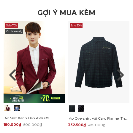
GỢI Ý MUA KÈM
Sale 70%
Sale 30%
Online only
Áo Overshirt Vải Caro Flannel Thêu Heritage Form Loose SM166
Áo Vest Xanh Đen AV1089
150.000₫
500.000₫
332.500₫
475.000₫