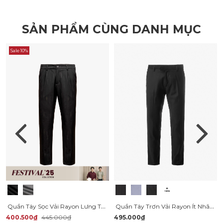
SẢN PHẨM CÙNG DANH MỤC
Sale 10%
Quần Tây Sọc Vải Rayon Lưng Thun Form Regular QT072
Quần Tây Trơn Vải Rayon Ít Nhăn Thêu 4MEN Premium Form Slimfit QT031
400.500₫
445.000₫
495.000₫