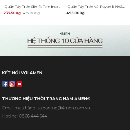
Quần Tây Trơn Slimfit Tem Inox QT054
Quần Tây Trơn Vải Rayon Ít Nhăn Thêu 4MEN Premium Form Slimfit QT031
237.500₫
475.000₫
495.000₫
KẾT NỐI VỚI 4MEN
THƯƠNG HIỆU THỜI TRANG NAM 4MEN®
Email mua hàng: saleonline@4men.com.vn
Hotline:
0868.444.644