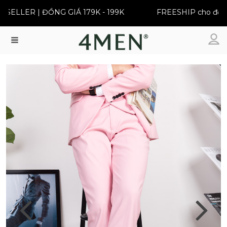
ELLER | ĐỒNG GIÁ 179K - 199K
FREESHIP cho đơn từ
Menu