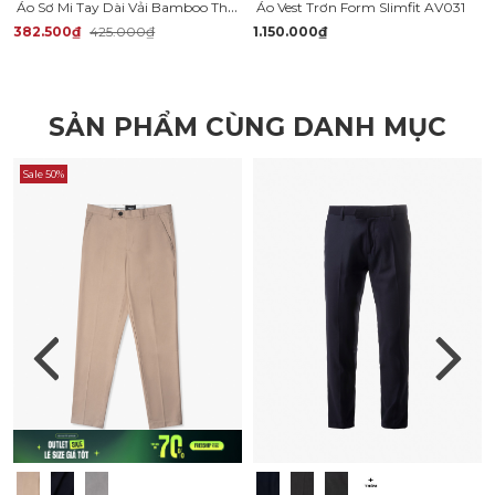
Áo Sơ Mi Tay Dài Vải Bamboo Thêu Chữ Liberty M Ở Vai Form Slimfit SM190
Áo Vest Trơn Form Slimfit AV031
382.500₫
425.000₫
1.150.000₫
SẢN PHẨM CÙNG DANH MỤC
Sale 50%