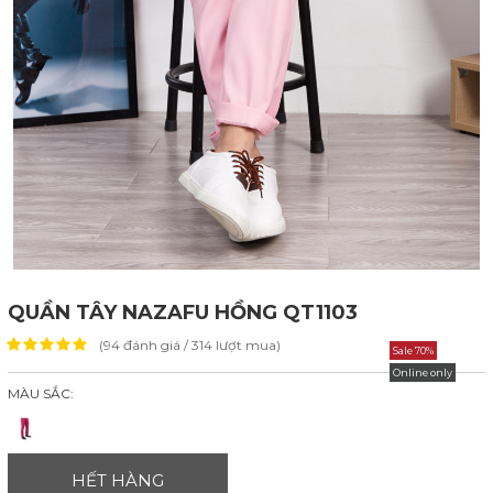
QUẦN TÂY NAZAFU HỒNG QT1103
(94 đánh giá / 314 lượt mua)
Sale 70%
Online only
MÀU SẮC:
HẾT HÀNG