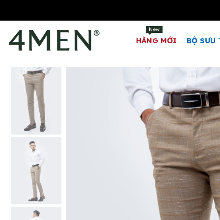
New
HÀNG MỚI
BỘ SƯU 