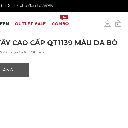
K
FREESHIP cho đơn từ 399K
Hot
REEN
OUTLET SALE
COMBO
0
ÂY CAO CẤP QT1139 MÀU DA BÒ
29 đánh giá / 430 lượt mua)
 HÀNG