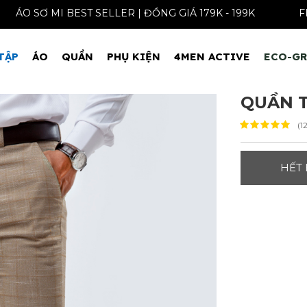
ÁO SƠ MI BEST SELLER | ĐỒNG GIÁ 179K - 199
TẬP
ÁO
QUẦN
PHỤ KIỆN
4MEN ACTIVE
ECO-G
QUẦN T
(1
HẾT