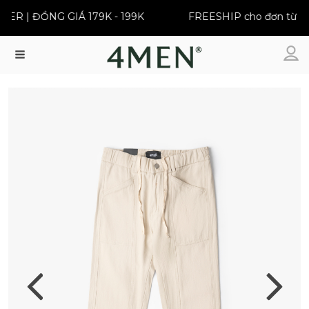
R | ĐỒNG GIÁ 179K - 199K
FREESHIP cho đơn từ 399
Menu