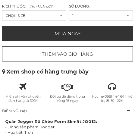
KÍCH THƯỚC:
Tìm kích cỡ?
SỐ LƯỢNG:
CHỌN SIZE
1
MUA NGAY
THÊM VÀO GIỎ HÀNG
Xem shop có hàng trưng bày
Miễn phí vận chuyển
Đổi trả dễ dàng trong
Hotline 0868.444.644 hỗ
đơn hàng từ 399K
vòng 15 ngày
trợ 8h30 - 22h
ĐIỂM NỔI BẬT
Quần Jogger Rã Chéo Form Slimfit JO012:
- Dòng sản phẩm: Jogger
- Họa tiết: Trơn