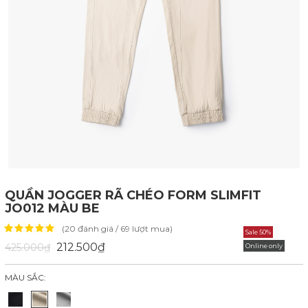
QUẦN JOGGER RÃ CHÉO FORM SLIMFIT
JO012 MÀU BE
(20 đánh giá / 69 lượt mua)
Sale 50%
212.500₫
425.000₫
Online only
MÀU SẮC: