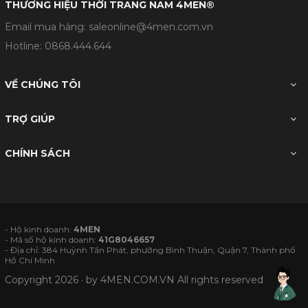
THƯƠNG HIỆU THỜI TRANG NAM 4MEN®
Email mua hàng: saleonline@4men.com.vn
Hotline:
0868.444.644
VỀ CHÚNG TÔI
TRỢ GIÚP
CHÍNH SÁCH
- Hộ kinh doanh:
4MEN
- Mã số hộ kinh doanh:
41G8046657
- Địa chỉ: 384 Huỳnh Tấn Phát, phường Bình Thuận, Quận 7, Thành phố
Hồ Chí Minh
Copyright 2026 · by
4MEN.COM.VN
All rights reserved