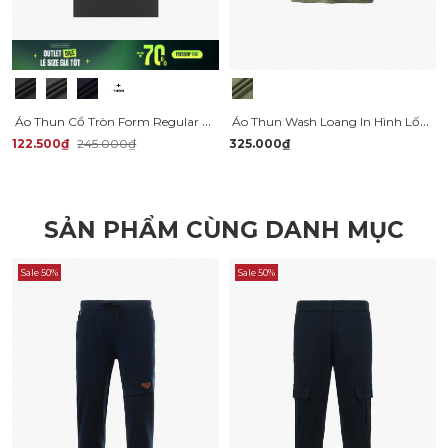
Áo Thun Cổ Tròn Form Regular AT152
Áo Thun Wash Loang In Hình Lốc Xoáy Form Relax AT173
122.500₫
245.000₫
325.000₫
SẢN PHẨM CÙNG DANH MỤC
Sale 50%
Sale 50%