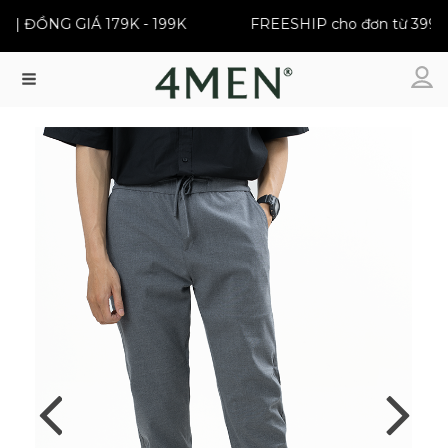
 ĐỒNG GIÁ 179K - 199K
FREESHIP cho đơn từ 399K
Menu