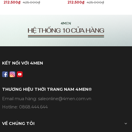
212.500₫
425.000₫
212.500₫
425.000₫
KẾT NỐI VỚI 4MEN
THƯƠNG HIỆU THỜI TRANG NAM 4MEN®
Email mua hàng: saleonline@4men.com.vn
Hotline:
0868.444.644
VỀ CHÚNG TÔI