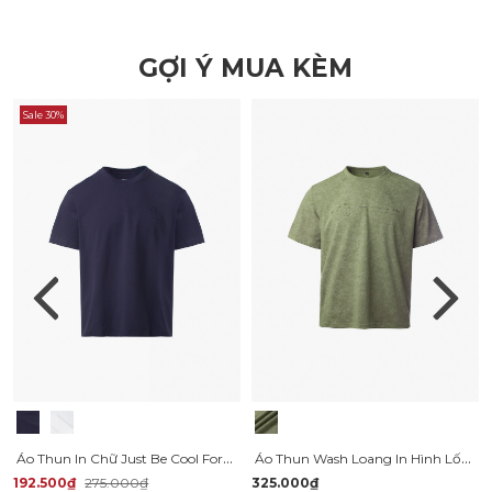
GỢI Ý MUA KÈM
Sale 30%
Áo Thun In Chữ Just Be Cool Form Regular AT169
Áo Thun Wash Loang In Hình Lốc Xoáy Form Relax AT173
192.500₫
275.000₫
325.000₫