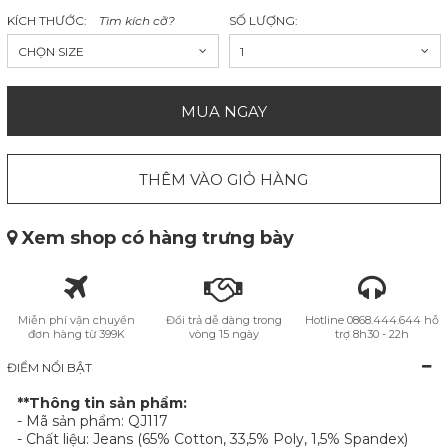
KÍCH THƯỚC:
Tìm kích cỡ?
SỐ LƯỢNG:
CHỌN SIZE
1
MUA NGAY
THÊM VÀO GIỎ HÀNG
Xem shop có hàng trưng bày
Miễn phí vận chuyển
Đổi trả dễ dàng trong
Hotline 0868.444.644 hỗ
đơn hàng từ 399K
vòng 15 ngày
trợ 8h30 - 22h
ĐIỂM NỔI BẬT
**Thông tin sản phẩm:
- Mã sản phẩm: QJ117
- Chất liệu: Jeans (65% Cotton, 33,5% Poly, 1,5% Spandex)