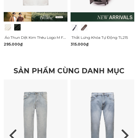
Áo Thun Dệt Kim Thêu Logo M Form Regular AT181
Thắt Lưng Khóa Tự Động TL215
295.000₫
315.000₫
SẢN PHẨM CÙNG DANH MỤC