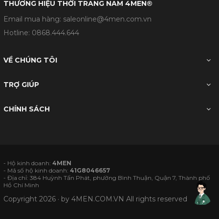
THƯƠNG HIỆU THỜI TRANG NAM 4MEN®
Email mua hàng: saleonline@4men.com.vn
Hotline:
0868.444.644
VỀ CHÚNG TÔI
TRỢ GIÚP
CHÍNH SÁCH
- Hộ kinh doanh:
4MEN
- Mã số hộ kinh doanh:
41G8046657
- Địa chỉ: 384 Huỳnh Tấn Phát, phường Bình Thuận, Quận 7, Thành phố
Hồ Chí Minh
Copyright 2026 · by
4MEN.COM.VN
All rights reserved