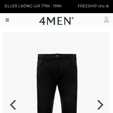
SELLER | ĐỒNG GIÁ 179K - 199K
FREESHIP cho đơn từ
Menu