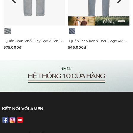
Quần Jean Phối Dây Sọc 2 Bên Sườn Form Straight Xanh Nhạt QJ129 Màu Xanh
Quần Jean Xanh Thêu Logo 4M Form Slim QJ118
575.000₫
545.000₫
KẾT NỐI VỚI 4MEN