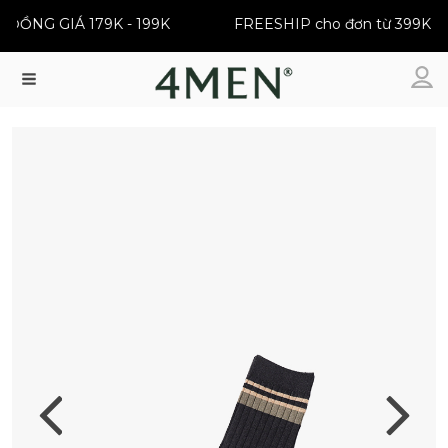
 | ĐỒNG GIÁ 179K - 199K
FREESHIP cho đơn từ 399K
Menu