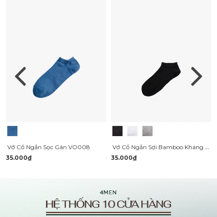
Vớ Cổ Ngắn Sợi Bamboo Kháng Khuẩn Khử Mùi VO122
Vớ Cổ Ngắn Sọc Gân VO008
35.000₫
35.000₫