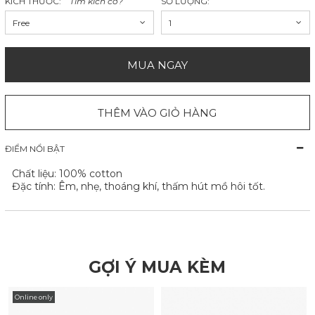
KÍCH THƯỚC:
Tìm kích cỡ?
SỐ LƯỢNG:
Free
1
MUA NGAY
THÊM VÀO GIỎ HÀNG
ĐIỂM NỔI BẬT
Chất liệu: 100% cotton
Đặc tính: Êm, nhẹ, thoáng khí, thấm hút mồ hôi tốt.
GỢI Ý MUA KÈM
Online only