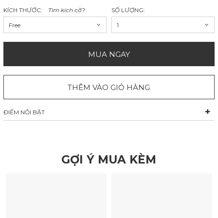
KÍCH THƯỚC:
Tìm kích cỡ?
SỐ LƯỢNG:
Free
1
MUA NGAY
THÊM VÀO GIỎ HÀNG
ĐIỂM NỔI BẬT
GỢI Ý MUA KÈM