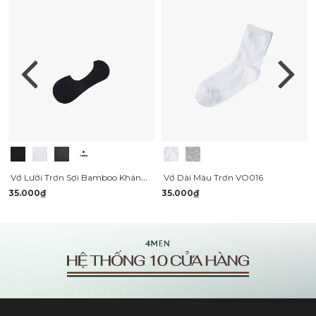
Vớ Lười Trơn Sợi Bamboo Kháng Khuẩn VO132
Vớ Dài Màu Trơn VO016
35.000₫
35.000₫