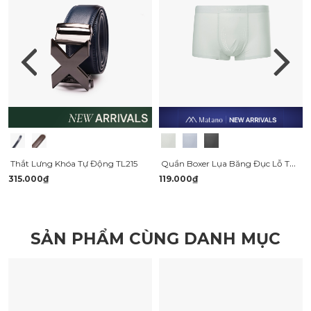
Quần Boxer Lụa Băng Đục Lỗ Thoáng Khí QL067
Thắt Lưng Khóa Tự Động TL215
315.000₫
119.000₫
SẢN PHẨM CÙNG DANH MỤC