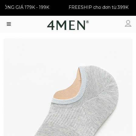
| ĐỒNG GIÁ 179K - 199K
FREESHIP cho đơn từ 399K
Menu