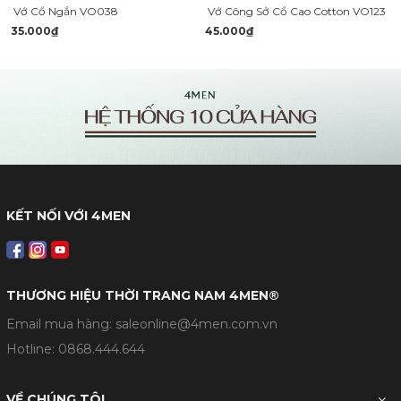
Vớ Cổ Ngắn VO038
Vớ Công Sở Cổ Cao Cotton VO123
35.000₫
45.000₫
KẾT NỐI VỚI 4MEN
THƯƠNG HIỆU THỜI TRANG NAM 4MEN®
Email mua hàng: saleonline@4men.com.vn
Hotline:
0868.444.644
VỀ CHÚNG TÔI