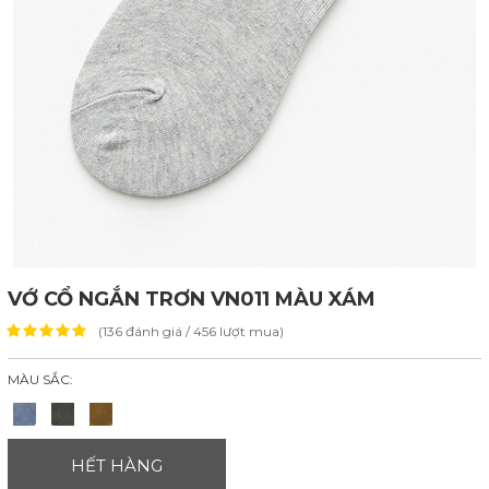
VỚ CỔ NGẮN TRƠN VN011 MÀU XÁM
(136 đánh giá / 456 lượt mua)
MÀU SẮC:
HẾT HÀNG