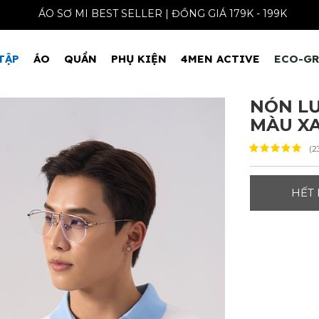
ÁO SƠ MI BEST SELLER | ĐỒNG GIÁ 179K -
TẬP
ÁO
QUẦN
PHỤ KIỆN
4MEN ACTIVE
ECO-G
NÓN LƯ
MÀU XA
(2
HẾT