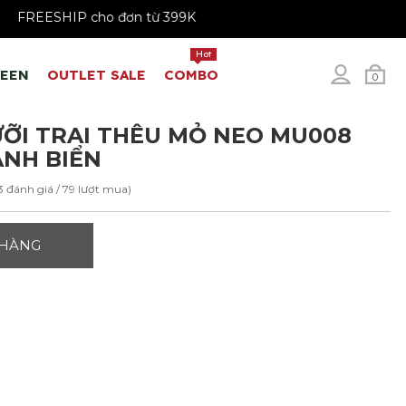
 199K
FREESHIP cho đơn từ 399K
Hot
REEN
OUTLET SALE
COMBO
0
ỠI TRAI THÊU MỎ NEO MU008
NH BIỂN
3 đánh giá / 79 lượt mua)
 HÀNG