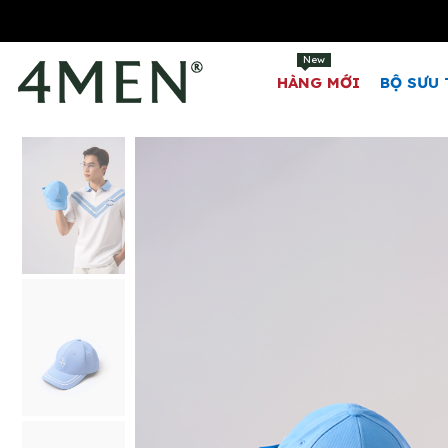
New
HÀNG MỚI
BỘ SƯU 