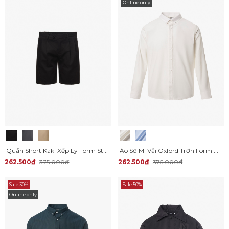
Online only
Quần Short Kaki Xếp Ly Form Straight QS059
Áo Sơ Mi Vải Oxford Trơn Form Regular SM158
262.500₫
375.000₫
262.500₫
375.000₫
Sale 30%
Sale 50%
Online only