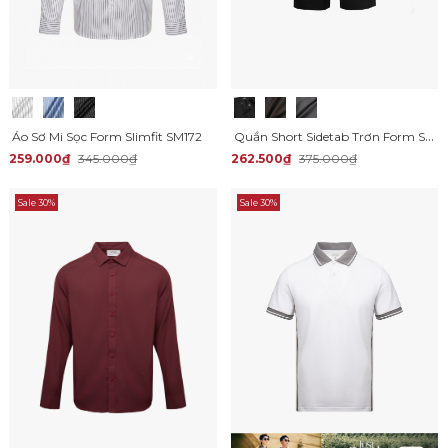
Quần Short Sidetab Trơn Form Straight QS083
Áo Sơ Mi Sọc Form Slimfit SM172
259.000₫
345.000₫
262.500₫
375.000₫
Sale 30%
Sale 30%