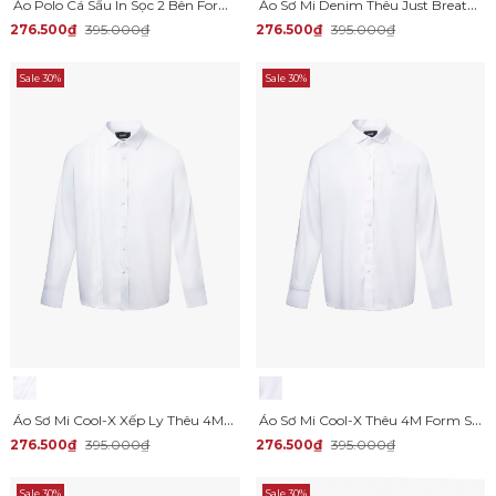
Áo Polo Cá Sấu In Sọc 2 Bên Form Regular PO178
Áo Sơ Mi Denim Thêu Just Breath Form Regular SM196
276.500₫
395.000₫
276.500₫
395.000₫
Sale 30%
Sale 30%
Áo Sơ Mi Cool-X Xếp Ly Thêu 4M Form Slimfit SM194
Áo Sơ Mi Cool-X Thêu 4M Form Slimfit SM195
276.500₫
395.000₫
276.500₫
395.000₫
Sale 30%
Sale 30%