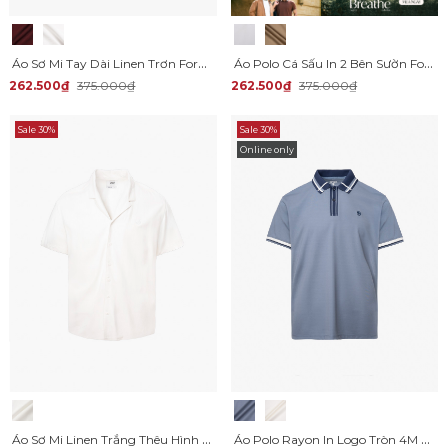
Áo Sơ Mi Tay Dài Linen Trơn Form Regular SM199
Áo Polo Cá Sấu In 2 Bên Sườn Form Regular PO175
262.500₫
375.000₫
262.500₫
375.000₫
Sale 30%
Sale 30%
Online only
Áo Sơ Mi Linen Trắng Thêu Hình Mỏ Neo 4M Form Regular SM184 Màu Trắng
Áo Polo Rayon In Logo Tròn 4M Form Regular PO160