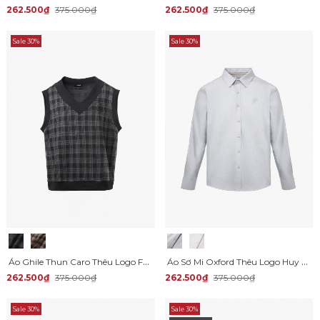
262.500₫
375.000₫
262.500₫
375.000₫
Sale 30%
Sale 30%
Áo Ghile Thun Caro Thêu Logo Form Regular AG001
Áo Sơ Mi Oxford Thêu Logo Huy Hiệu Form Slimfit SM171
262.500₫
375.000₫
262.500₫
375.000₫
Sale 30%
Sale 30%