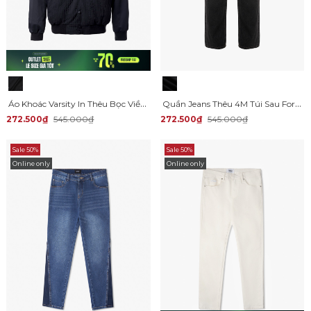
Áo Khoác Varsity In Thêu Bọc Viền Logo Form Regular AK070
Quần Jeans Thêu 4M Túi Sau Form Straight QJ104
272.500₫
545.000₫
272.500₫
545.000₫
Sale 50%
Sale 50%
Online only
Online only