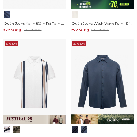
Quần Jeans Xanh Đậm Rã Tam Giác Ở Sườn Form Slimfit QJ091
Quần Jeans Wash Wave Form Slimfit QJ085
272.500₫
545.000₫
272.500₫
545.000₫
Sale 30%
Sale 30%