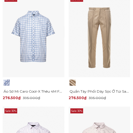
Áo Sơ Mi Caro Cool-X Thêu 4M Form Regular SM193
Quần Tây Phối Dây Sọc Ở Túi Sau Form Slimfit QT066
276.500₫
395.000₫
276.500₫
395.000₫
Sale 30%
Sale 30%