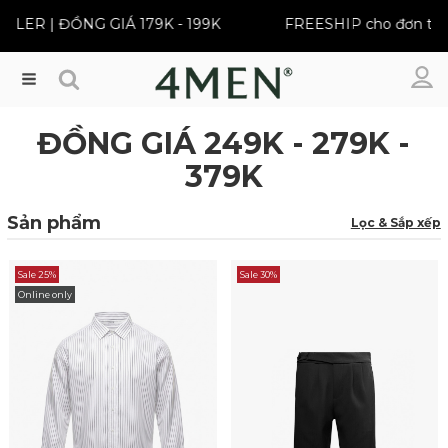
 | ĐỒNG GIÁ 179K - 199K
FREESHIP cho đơn từ 399K
Menu
ĐỒNG GIÁ 249K - 279K -
379K
Sản phẩm
Lọc & Sắp xếp
Sale 25%
Sale 30%
Online only