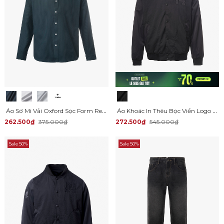
Áo Sơ Mi Vải Oxford Sọc Form Regular SM159
Áo Khoác In Thêu Bọc Viền Logo Form Regular AK071
262.500₫
375.000₫
272.500₫
545.000₫
Sale 50%
Sale 50%