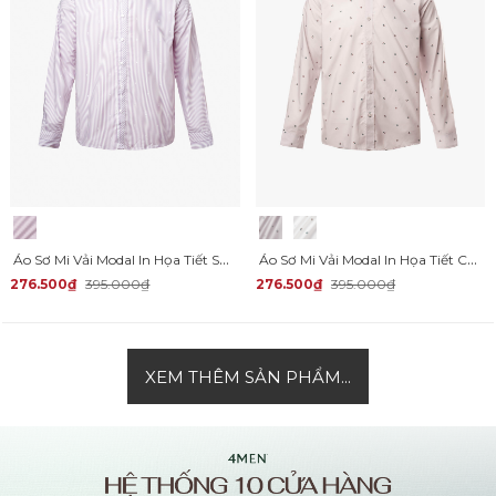
Áo Sơ Mi Vải Modal In Họa Tiết Sọc Form Regular SM169
Áo Sơ Mi Vải Modal In Họa Tiết Chấm Bi Form Regular SM168
276.500₫
395.000₫
276.500₫
395.000₫
XEM THÊM SẢN PHẨM...