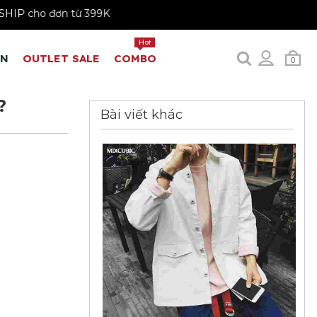
FREESHIP cho đơn từ 399K
Hot
EN
OUTLET SALE
COMBO
0
?
Bài viết khác