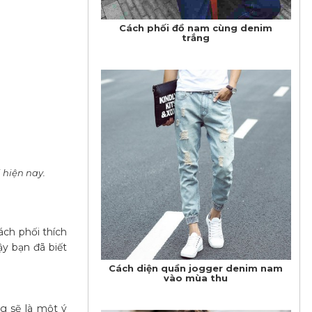
Cách phối đồ nam cùng denim
trắng
 hiện nay.
ch phối thích
y bạn đã biết
Cách diện quần jogger denim nam
vào mùa thu
g sẽ là một ý