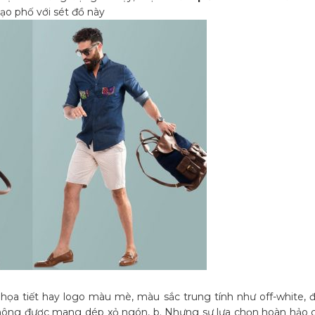
dạo phố với sét đồ này
 họa tiết hay logo màu mè, màu sắc trung tính như off-white, 
 không được mang dép xỏ ngón, b. Nhưng sự lựa chọn hoàn hảo c