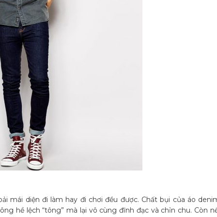
ải mái diện đi làm hay đi chơi đều được. Chất bụi của áo deni
hông hề lệch “tông” mà lại vô cùng đĩnh đạc và chỉn chu. Còn