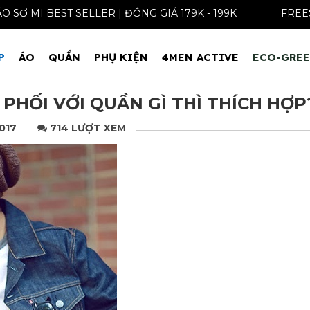
ÁO SƠ MI BEST SELLER | ĐỒNG GIÁ 179K - 199K
P
ÁO
QUẦN
PHỤ KIỆN
4MEN ACTIVE
ECO-GRE
PHỐI VỚI QUẦN GÌ THÌ THÍCH HỢP
2017
714 LƯỢT XEM