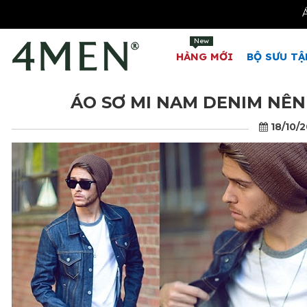
New
HÀNG MỚI
BỘ SƯU TẬ
ÁO SƠ MI NAM DENIM NÊN 
18/10/