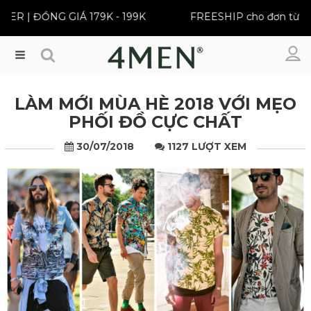
ỒNG GIÁ 179K - 199K
FREESHIP cho đơn từ 399K
Menu
LÀM MỚI MÙA HÈ 2018 VỚI MẸO
PHỐI ĐỒ CỰC CHẤT
30/07/2018
1127 LƯỢT XEM