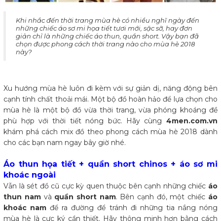
​Khi nhắc đến thời trang mùa hè có nhiều nghĩ ngày đến
những chiếc áo sơ mi họa tiết tươi mới, sặc sỡ, hay đơn
giản chỉ là những chiếc áo thun, quần short. Vậy bạn đã
chọn được phong cách thời trang nào cho mùa hè 2018
này?
Xu hướng mùa hè luôn đi kèm với sự giản dị, năng động bên
cạnh tính chất thoải mái. Một bộ đồ hoàn hảo để lựa chọn cho
mùa hè là một bộ đồ vừa thời trang, vừa phóng khoáng đề
phù hợp với thời tiết nóng bức. Hãy cùng
4men.com.vn
khám phá cách mix đồ theo phong cách mùa hè 2018 dành
cho các bạn nam ngay bây giờ nhé.
Áo thun họa tiết + quần short chinos + áo sơ mi
khoác ngoài
Vẫn là sét đồ cũ cực kỳ quen thuộc bên cạnh những chiếc
áo
thun nam
và
quần short nam
. Bên cạnh đó, một chiếc
áo
khoác nam
để ra đường để tránh đi những tia nắng nóng
mùa hè là cực ký cần thiết. Hãy thông minh hơn bằng cách