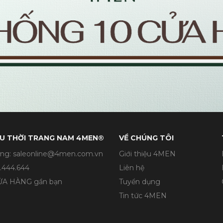
U THỜI TRANG NAM 4MEN®
VỀ CHÚNG TÔI
ng: saleonline@4men.com.vn
Giới thiệu 4MEN
.444.644
Liên hệ
CỬA HÀNG gần bạn
Tuyển dụng
Tin tức 4MEN