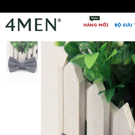
New
HÀNG MỚI
BỘ SƯU 