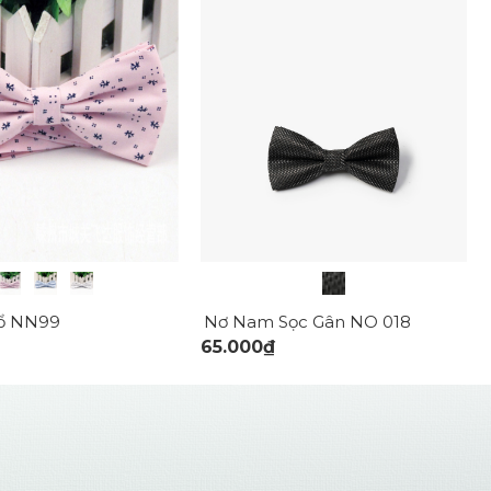
ổ NN99
Nơ Nam Sọc Gân NO 018
65.000₫