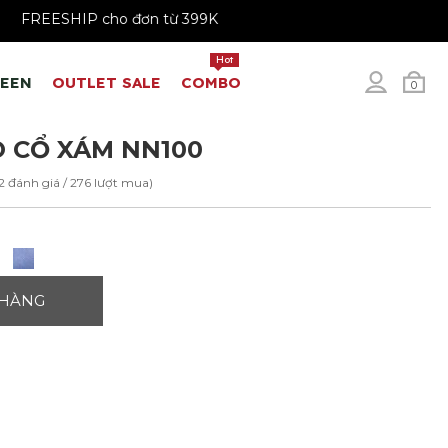
199K
FREESHIP cho đơn từ 399K
Hot
REEN
OUTLET SALE
COMBO
0
 CỔ XÁM NN100
2 đánh giá / 276 lượt mua)
 HÀNG