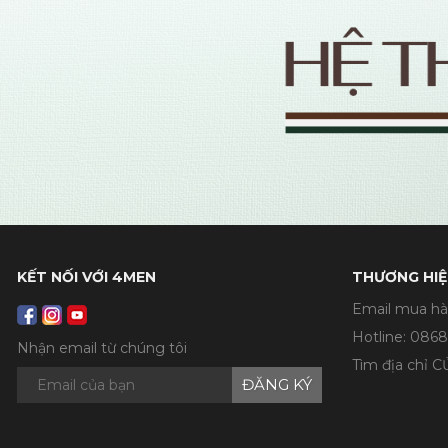
KẾT NỐI VỚI 4MEN
THƯƠNG HIỆ
Email mua hà
Hotline:
0868
Nhận email từ chúng tôi
Tìm địa chỉ 
ĐĂNG KÝ