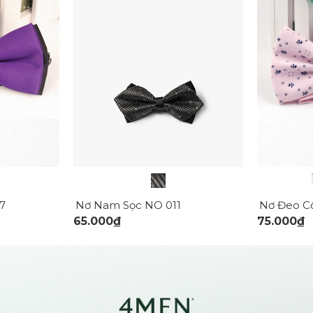
Nơ Nam Sọc NO 011
Nơ Đeo C
7
65.000₫
75.000₫