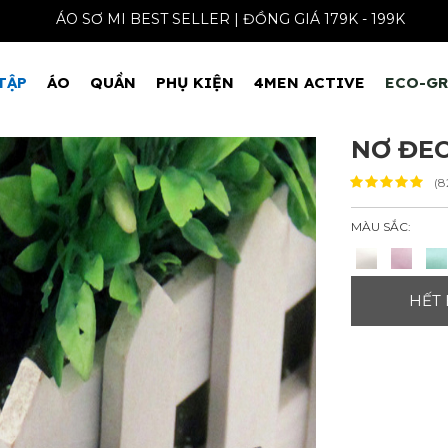
ÁO SƠ MI BEST SELLER | ĐỒNG GIÁ 179K - 
TẬP
ÁO
QUẦN
PHỤ KIỆN
4MEN ACTIVE
ECO-G
NƠ ĐEO
(8
MÀU SẮC:
HẾT