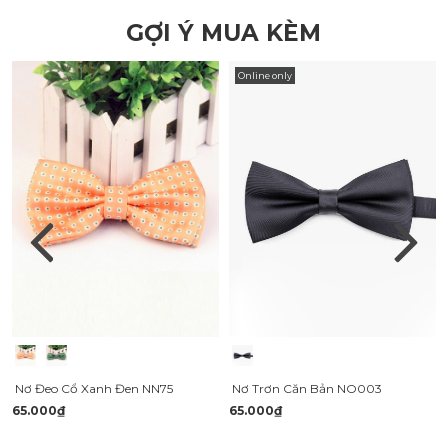
GỢI Ý MUA KÈM
Online only
Nơ Trơn Căn Bản NO003
Nơ Đeo Cổ Xanh Đen NN75
65.000₫
65.000₫