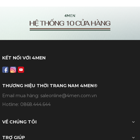
KẾT NỐI VỚI 4MEN
THƯƠNG HIỆU THỜI TRANG NAM 4MEN®
Email mua hàng: saleonline@4men.com.vn
Hotline:
0868.444.644
VỀ CHÚNG TÔI
TRỢ GIÚP