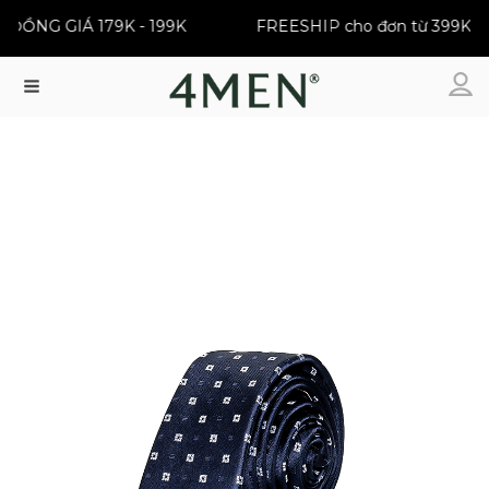
ĐỒNG GIÁ 179K - 199K
FREESHIP cho đơn từ 399K
Menu