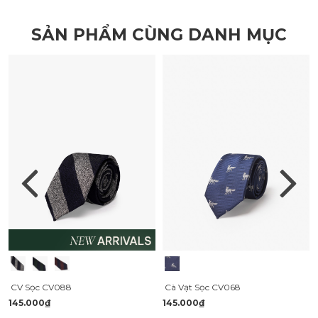
SẢN PHẨM CÙNG DANH MỤC
CV Sọc CV088
Cà Vạt Sọc CV068
145.000₫
145.000₫