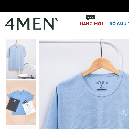
New
HÀNG MỚI
BỘ SƯU 