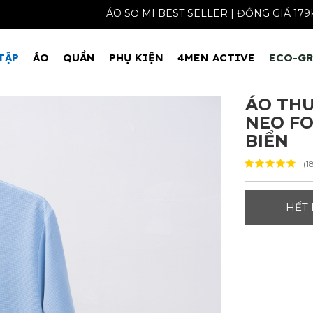
ÁO SƠ MI BEST SELLER | ĐỒNG
TẬP
ÁO
QUẦN
PHỤ KIỆN
4MEN ACTIVE
ECO-G
ÁO THU
NEO FO
BIỂN
(1
HẾT