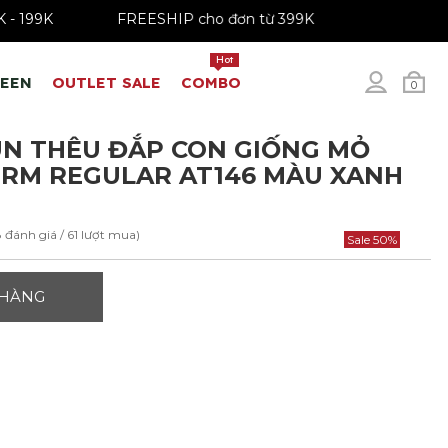
 GIÁ 179K - 199K
FREESHIP cho đơn từ 399K
Hot
REEN
OUTLET SALE
COMBO
0
N THÊU ĐẮP CON GIỐNG MỎ
RM REGULAR AT146 MÀU XANH
8 đánh giá / 61 lượt mua)
Sale 50%
 HÀNG