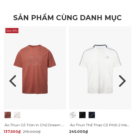
SẢN PHẨM CÙNG DANH MỤC
Sale 50%
Áo Thun Cổ Tròn In Chữ Dream Form Regular AT163
Áo Thun Thể Thao Cổ Phối 2 Màu Form Regular AT176
137.500₫
275.000₫
245.000₫