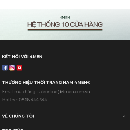
KẾT NỐI VỚI 4MEN
THƯƠNG HIỆU THỜI TRANG NAM 4MEN®
Email mua hàng: saleonline@4men.com.vn
Hotline:
0868.444.644
VỀ CHÚNG TÔI