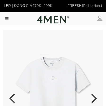
LER | ĐỒNG GIÁ 179K - 199K
FREESHIP cho đơn từ 3
Menu