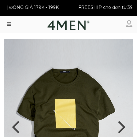
 ĐỒNG GIÁ 179K - 199K
FREESHIP cho đơn từ 399K
Menu