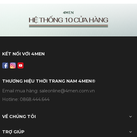
KẾT NỐI VỚI 4MEN
THƯƠNG HIỆU THỜI TRANG NAM 4MEN®
Email mua hàng: saleonline@4men.com.vn
Hotline:
0868.444.644
VỀ CHÚNG TÔI
TRỢ GIÚP