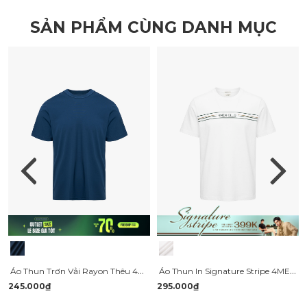
SẢN PHẨM CÙNG DANH MỤC
Áo Thun Trơn Vải Rayon Thêu 4MEN Club Tay Áo Form Slimfit AT155
Áo Thun In Signature Stripe 4MEN Club Form Regular AT197 Màu Trắng
245.000₫
295.000₫