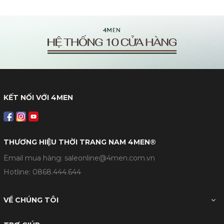
KẾT NỐI VỚI 4MEN
THƯƠNG HIỆU THỜI TRANG NAM 4MEN®
Email mua hàng: saleonline@4men.com.vn
Hotline:
0868.444.644
VỀ CHÚNG TÔI