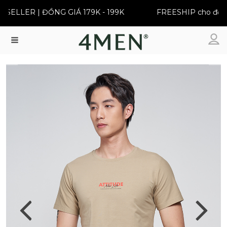
SELLER | ĐỒNG GIÁ 179K - 199K
FREESHIP cho đơn t
Menu