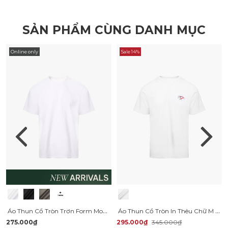
SẢN PHẨM CÙNG DANH MỤC
Online only
Sale 14%
Áo Thun Cổ Tròn Trơn Form Modern AT186
Áo Thun Cổ Tròn In Thêu Chữ M Together Form Regular AT165
275.000₫
295.000₫
345.000₫