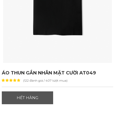
ÁO THUN GẮN NHÃN MẶT CƯỜI AT049
(122 đánh giá / 407 lượt mua)
HẾT HÀNG