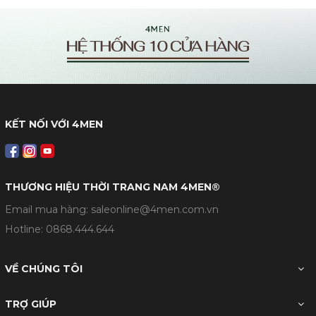
KẾT NỐI VỚI 4MEN
THƯƠNG HIỆU THỜI TRANG NAM 4MEN®
Email mua hàng: saleonline@4men.com.vn
Hotline:
0868.444.644
VỀ CHÚNG TÔI
TRỢ GIÚP