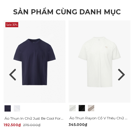
SẢN PHẨM CÙNG DANH MỤC
Sale 30%
Áo Thun Rayon Cổ V Thêu Chữ Beyond Daily Form Regular AT195
Áo Thun In Chữ Just Be Cool Form Regular AT169
345.000₫
192.500₫
275.000₫