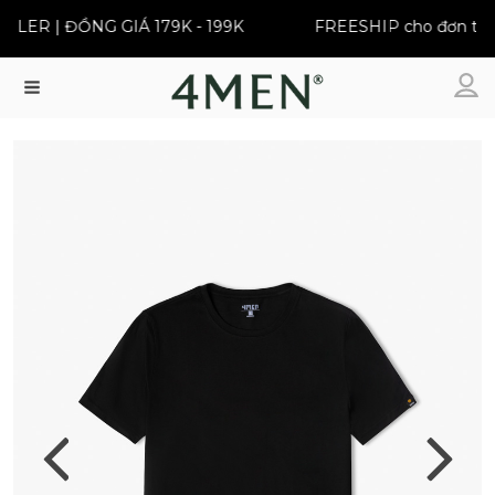
LER | ĐỒNG GIÁ 179K - 199K
FREESHIP cho đơn từ 3
Menu